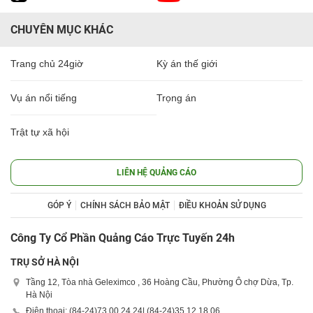
CHUYÊN MỤC KHÁC
Trang chủ 24giờ
Kỳ án thế giới
Vụ án nổi tiếng
Trọng án
Trật tự xã hội
LIÊN HỆ QUẢNG CÁO
GÓP Ý
CHÍNH SÁCH BẢO MẬT
ĐIỀU KHOẢN SỬ DỤNG
Công Ty Cổ Phần Quảng Cáo Trực Tuyến 24h
TRỤ SỞ HÀ NỘI
Tầng 12, Tòa nhà Geleximco , 36 Hoàng Cầu, Phường Ô chợ Dừa, Tp.
Hà Nội
Điện thoại: (84-24)
73 00 24 24
| (84-24)
35 12 18 06