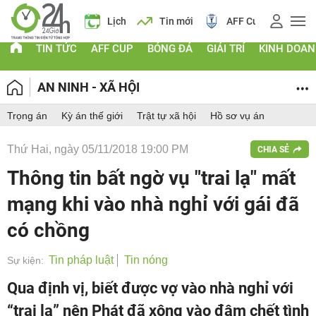
iá vàng
Lịch
Tin mới
AFF Cup
Điểm chuẩn 2026
TIN TỨC
AFF CUP
BÓNG ĐÁ
GIẢI TRÍ
KINH DOA
AN NINH - XÃ HỘI
Trọng án
Kỳ án thế giới
Trật tự xã hội
Hồ sơ vụ án
Thứ Hai, ngày 05/11/2018 19:00 PM
CHIA SẺ
Thông tin bất ngờ vụ "trai lạ" mất
mạng khi vào nhà nghỉ với gái đã
có chồng
Tin pháp luật
Tin nóng
Sự kiện:
Qua định vị, biết được vợ vào nhà nghỉ với
“trai lạ” nên Phát đã xông vào đâm chết tình