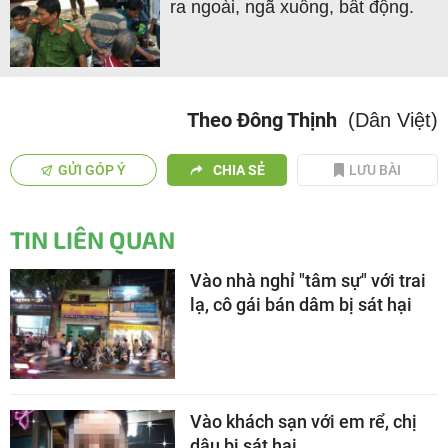
ra ngoài, ngã xuống, bất động.
Theo Đông Thịnh
(Dân Việt)
GỬI GÓP Ý
CHIA SẺ
LƯU BÀI
TIN LIÊN QUAN
Vào nhà nghỉ "tâm sự" với trai
lạ, cô gái bán dâm bị sát hại
Vào khách sạn với em rể, chị
dâu bị sát hại