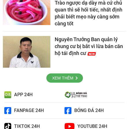
Trào ngược dạ dày mà cứ chủ
quan thì sẽ hối tiếc, nhất định
phải biết mẹo này càng sớm
càng tốt
Nguyên Trưởng Ban quản lý
chung cư bị bắt vì lừa bán căn
hộ tái định cư
XEM THÊM
APP 24H
FANPAGE 24H
BÓNG ĐÁ 24H
TIKTOK 24H
YOUTUBE 24H