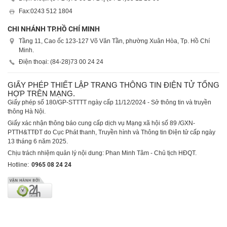
Fax:
0243 512 1804
CHI NHÁNH TP.HỒ CHÍ MINH
Tầng 11, Cao ốc 123-127 Võ Văn Tần, phường Xuân Hòa, Tp. Hồ Chí
Minh.
Điện thoại: (84-28)
73 00 24 24
GIẤY PHÉP THIẾT LẬP TRANG THÔNG TIN ĐIỆN TỬ TỔNG
HỢP TRÊN MẠNG.
Giấy phép số 180/GP-STTTT ngày cấp 11/12/2024 - Sở thông tin và truyền
thông Hà Nội.
Giấy xác nhận thông báo cung cấp dịch vụ Mạng xã hội số 89 /GXN-
PTTH&TTĐT do Cục Phát thanh, Truyền hình và Thông tin Điện tử cấp ngày
13 tháng 6 năm 2025.
Chịu trách nhiệm quản lý nội dung: Phan Minh Tâm - Chủ tịch HĐQT.
Hotline:
0965 08 24 24