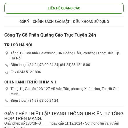
LIÊN HỆ QUẢNG CÁO
GÓP Ý
CHÍNH SÁCH BẢO MẬT
ĐIỀU KHOẢN SỬ DỤNG
Công Ty Cổ Phần Quảng Cáo Trực Tuyến 24h
TRỤ SỞ HÀ NỘI
Tầng 12, Tòa nhà Geleximco , 36 Hoàng Cầu, Phường Ô chợ Dừa, Tp.
Hà Nội
Điện thoại: (84-24)
73 00 24 24
| (84-24)
35 12 18 06
Fax:
0243 512 1804
CHI NHÁNH TP.HỒ CHÍ MINH
Tầng 11, Cao ốc 123-127 Võ Văn Tần, phường Xuân Hòa, Tp. Hồ Chí
Minh.
Điện thoại: (84-28)
73 00 24 24
GIẤY PHÉP THIẾT LẬP TRANG THÔNG TIN ĐIỆN TỬ TỔNG
HỢP TRÊN MẠNG.
Giấy phép số 180/GP-STTTT ngày cấp 11/12/2024 - Sở thông tin và truyền