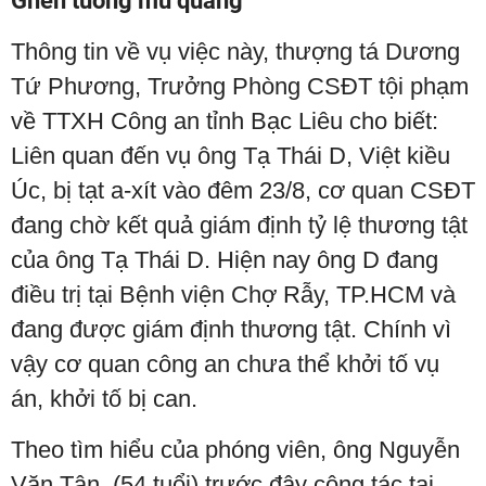
Ghen tuông mù quáng
Thông tin về vụ việc này, thượng tá Dương
Tứ Phương, Trưởng Phòng CSĐT tội phạm
về TTXH Công an tỉnh Bạc Liêu cho biết:
Liên quan đến vụ ông Tạ Thái D, Việt kiều
Úc, bị tạt a-xít vào đêm 23/8, cơ quan CSĐT
đang chờ kết quả giám định tỷ lệ thương tật
của ông Tạ Thái D. Hiện nay ông D đang
điều trị tại Bệnh viện Chợ Rẫy, TP.HCM và
đang được giám định thương tật. Chính vì
vậy cơ quan công an chưa thể khởi tố vụ
án, khởi tố bị can.
Theo tìm hiểu của phóng viên, ông Nguyễn
Văn Tân, (54 tuổi) trước đây công tác tại