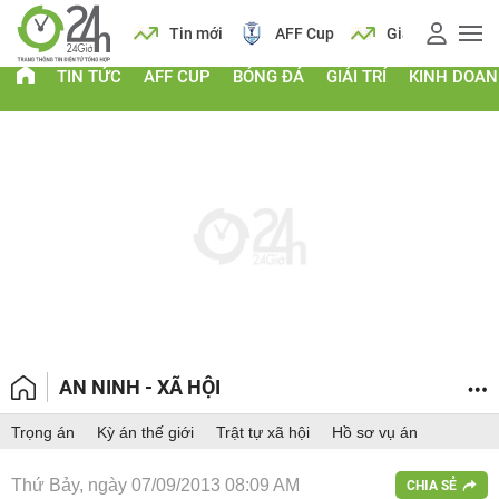
 vàng
Lịch
Tin mới
AFF Cup
Giá vàng
TIN TỨC
AFF CUP
BÓNG ĐÁ
GIẢI TRÍ
KINH DOA
AN NINH - XÃ HỘI
Trọng án
Kỳ án thế giới
Trật tự xã hội
Hồ sơ vụ án
Thứ Bảy, ngày 07/09/2013 08:09 AM
CHIA SẺ