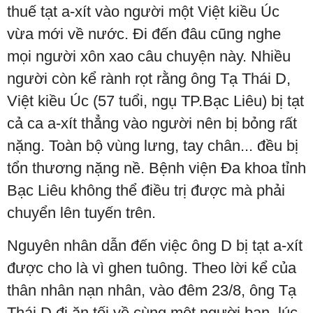
thuế tạt a-xít vào người một Việt kiều Úc
vừa mới về nước. Đi đến đâu cũng nghe
mọi người xôn xao câu chuyện này. Nhiều
người còn kể rành rọt rằng ông Tạ Thái D,
Việt kiều Úc (57 tuổi, ngụ TP.Bạc Liêu) bị tạt
cả ca a-xít thẳng vào người nên bị bỏng rất
nặng. Toàn bộ vùng lưng, tay chân... đều bị
tổn thương nặng nề. Bệnh viện Đa khoa tỉnh
Bạc Liêu không thể điều trị được mà phải
chuyển lên tuyến trên.
Nguyên nhân dẫn đến việc ông D bị tạt a-xít
được cho là vì ghen tuông. Theo lời kể của
thân nhân nạn nhân, vào đêm 23/8, ông Tạ
Thái D đi ăn tối về cùng một người bạn, lúc