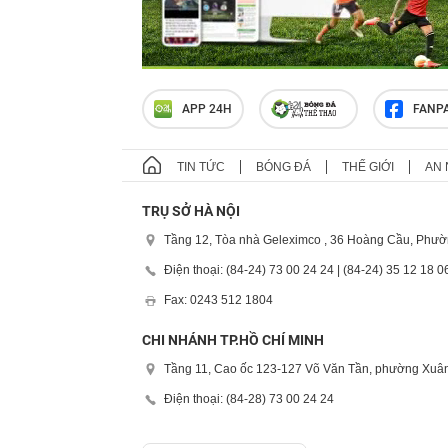
APP 24H
FANP
TIN TỨC
BÓNG ĐÁ
THẾ GIỚI
AN 
TRỤ SỞ HÀ NỘI
Tầng 12, Tòa nhà Geleximco , 36 Hoàng Cầu, Phườ
Điện thoại: (84-24) 73 00 24 24 | (84-24) 35 12 18 0
Fax: 0243 512 1804
CHI NHÁNH TP.HỒ CHÍ MINH
Tầng 11, Cao ốc 123-127 Võ Văn Tần, phường Xuân
Điện thoại: (84-28) 73 00 24 24