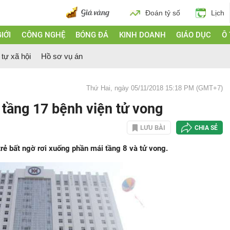
Đoán tỷ số
Lịch
IỚI
CÔNG NGHỆ
BÓNG ĐÁ
KINH DOANH
GIÁO DỤC
Ô
 tự xã hội
Hồ sơ vụ án
Thứ Hai, ngày 05/11/2018 15:18 PM (GMT+7)
ừ tầng 17 bệnh viện tử vong
LƯU BÀI
CHIA SẺ
 trẻ bất ngờ rơi xuống phần mái tầng 8 và tử vong.