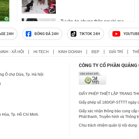
Tuyên án chung thân người mẹ
sát hại con ruột để trục lợi bảo
hiểm 4,1 tỷ đồng
AGE 24H
BÓNG ĐÁ 24H
TIKTOK 24H
YOUTUB
NINH - XÃ HỘI
HI-TECH
KINH DOANH
ĐẸP
GIẢI TRÍ
TH
Giở trò đồi bại với “bạn gái” quen
qua mạng
CÔNG TY CỔ PHẦN QUẢNG 
ng Ô chợ Dừa, Tp. Hà Nội
6
GIẤY PHÉP THIẾT LẬP TRANG T
Giấy phép số 180/GP-STTTT ngày cấ
Giấy xác nhận thông báo cung cấp
 Hòa, Tp. Hồ Chí Minh.
Phát thanh, Truyền hình và Thông t
Chịu trách nhiệm quản lý nội dung: