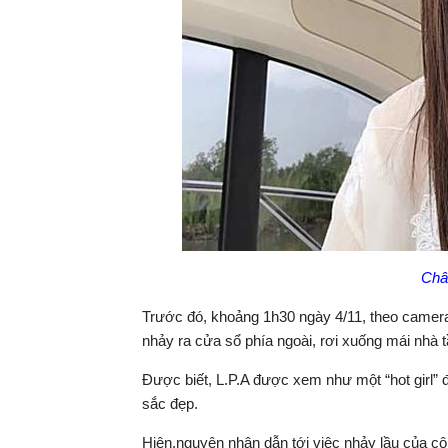
Chân
Trước đó, khoảng 1h30 ngày 4/11, theo camera a
nhảy ra cửa sổ phía ngoài, rơi xuống mái nhà 
Được biết, L.P.A được xem như một “hot girl” 
sắc đẹp.
Hiện,nguyên nhân dẫn tới việc nhảy lầu của cô