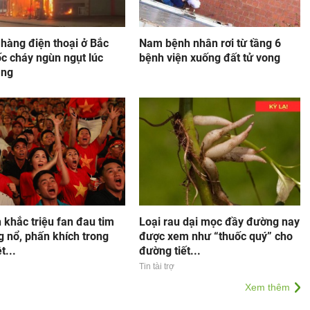
hàng điện thoại ở Bắc
Nam bệnh nhân rơi từ tầng 6
c cháy ngùn ngụt lúc
bệnh viện xuống đất tử vong
áng
khắc triệu fan đau tim
Loại rau dại mọc đầy đường nay
g nổ, phấn khích trong
được xem như “thuốc quý” cho
t...
đường tiết...
Tin tài trợ
Xem thêm