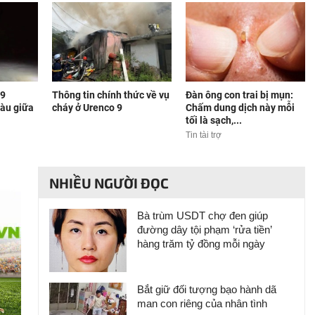
 9
Thông tin chính thức về vụ
Đàn ông con trai bị mụn:
tàu giữa
cháy ở Urenco 9
Chấm dung dịch này mỗi
tối là sạch,...
Tin tài trợ
NHIỀU NGƯỜI ĐỌC
Bà trùm USDT chợ đen giúp
đường dây tội phạm ‘rửa tiền’
hàng trăm tỷ đồng mỗi ngày
Bắt giữ đối tượng bạo hành dã
man con riêng của nhân tình