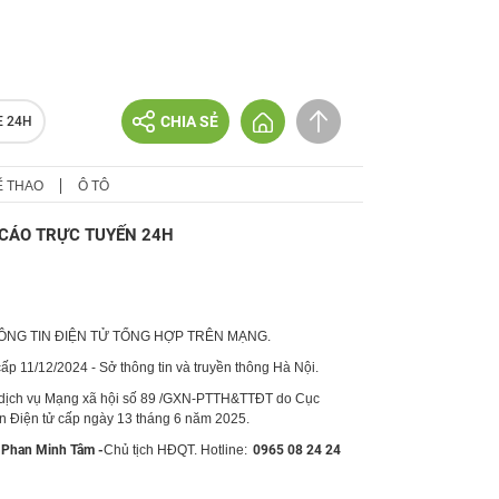
CHIA SẺ
E 24H
Ể THAO
Ô TÔ
CÁO TRỰC TUYẾN 24H
HÔNG TIN ĐIỆN TỬ TỔNG HỢP TRÊN MẠNG.
p 11/12/2024 - Sở thông tin và truyền thông Hà Nội.
 dịch vụ Mạng xã hội số 89 /GXN-PTTH&TTĐT do Cục
in Điện tử cấp ngày 13 tháng 6 năm 2025.
Phan Minh Tâm -
Chủ tịch HĐQT. Hotline:
0965 08 24 24