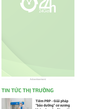
Advertisement
TIN TỨC THỊ TRƯỜNG
Tiêm PRP - Giải pháp
“bảo dưỡng” cơ xương