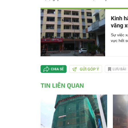
Kinh h
văng x
Sự việc x
vực hết 
GỬI GÓP Ý
LƯU BÀI
CHIA SẺ
TIN LIÊN QUAN