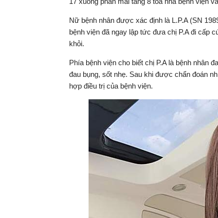
17 xuống phần mái tầng 8 tòa nhà bệnh viện và
Nữ bệnh nhân được xác định là L.P.A (SN 1989,
bệnh viện đã ngay lập tức đưa chị P.A đi cấp 
khỏi.
Phía bệnh viện cho biết chị P.A là bệnh nhân đan
đau bụng, sốt nhẹ. Sau khi được chẩn đoán nhiễm
hợp điều trị của bệnh viện.