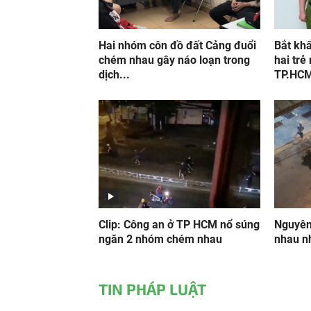
Hai nhóm côn đồ đất Cảng đuổi
Bắt kh
chém nhau gây náo loạn trong
hai trẻ
dịch...
TP.HC
Clip: Công an ở TP HCM nổ súng
Nguyên
ngăn 2 nhóm chém nhau
nhau n
TIN PHÁP LUẬT