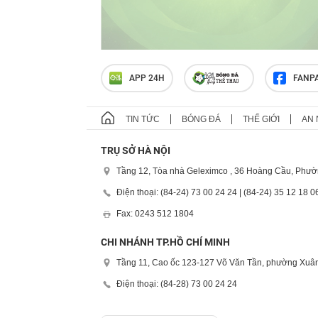
APP 24H
FANP
TIN TỨC
BÓNG ĐÁ
THẾ GIỚI
AN 
TRỤ SỞ HÀ NỘI
Tầng 12, Tòa nhà Geleximco , 36 Hoàng Cầu, Phườ
Điện thoại: (84-24) 73 00 24 24 | (84-24) 35 12 18 0
Fax: 0243 512 1804
CHI NHÁNH TP.HỒ CHÍ MINH
Tầng 11, Cao ốc 123-127 Võ Văn Tần, phường Xuân
Điện thoại: (84-28) 73 00 24 24