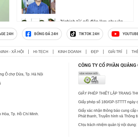
'Nghịch tử' nổi điên làm chuyện
động trời ở nơi làm việc của mẹ,
phẫn nộ nguồn cơn gây án
AGE 24H
BÓNG ĐÁ 24H
TIKTOK 24H
YOUTUB
NINH - XÃ HỘI
HI-TECH
KINH DOANH
ĐẸP
GIẢI TRÍ
TH
Clip: Người phụ nữ đi chợ bất
ngờ bị đâm trọng thương
CÔNG TY CỔ PHẦN QUẢNG 
ng Ô chợ Dừa, Tp. Hà Nội
6
GIẤY PHÉP THIẾT LẬP TRANG T
Giấy phép số 180/GP-STTTT ngày cấ
Giấy xác nhận thông báo cung cấp
 Hòa, Tp. Hồ Chí Minh.
Phát thanh, Truyền hình và Thông t
Chịu trách nhiệm quản lý nội dung: