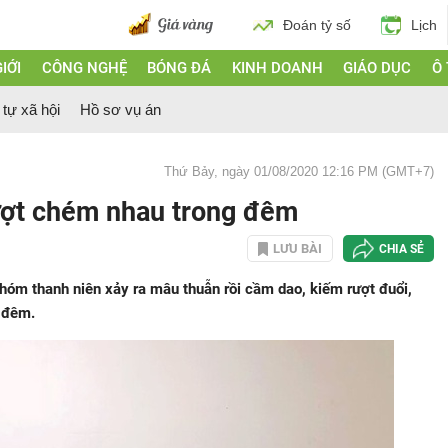
Đoán tỷ số
Lịch
IỚI
CÔNG NGHỆ
BÓNG ĐÁ
KINH DOANH
GIÁO DỤC
Ô
 tự xã hội
Hồ sơ vụ án
Thứ Bảy, ngày 01/08/2020 12:16 PM (GMT+7)
ượt chém nhau trong đêm
LƯU BÀI
CHIA SẺ
nhóm thanh niên xảy ra mâu thuẫn rồi cầm dao, kiếm rượt đuổi,
 đêm.