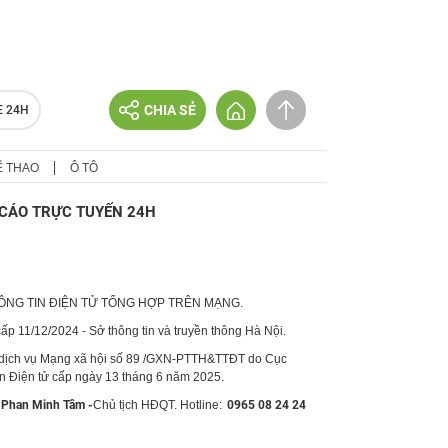
CHIA SẺ
E 24H
Ể THAO
Ô TÔ
CÁO TRỰC TUYẾN 24H
HÔNG TIN ĐIỆN TỬ TỔNG HỢP TRÊN MẠNG.
p 11/12/2024 - Sở thông tin và truyền thông Hà Nội.
 dịch vụ Mạng xã hội số 89 /GXN-PTTH&TTĐT do Cục
in Điện tử cấp ngày 13 tháng 6 năm 2025.
Phan Minh Tâm -
Chủ tịch HĐQT. Hotline:
0965 08 24 24