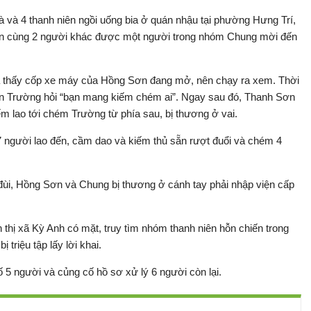
 Hà và 4 thanh niên ngồi uống bia ở quán nhậu tại phường Hưng Trí,
ơn cùng 2 người khác được một người trong nhóm Chung mời đến
ra thấy cốp xe máy của Hồng Sơn đang mở, nên chạy ra xem. Thời
n Trường hỏi “bạn mang kiếm chém ai”. Ngay sau đó, Thanh Sơn
m lao tới chém Trường từ phía sau, bị thương ở vai.
 người lao đến, cầm dao và kiếm thủ sẵn rượt đuổi và chém 4
ùi, Hồng Sơn và Chung bị thương ở cánh tay phải nhập viện cấp
 thị xã Kỳ Anh có mặt, truy tìm nhóm thanh niên hỗn chiến trong
 triệu tập lấy lời khai.
 5 người và củng cố hồ sơ xử lý 6 người còn lại.