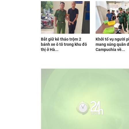
Bắt giữ kẻ tháo trộm 2
Khởi tố vụ người 
bánh xe ô tô trong khu đô
mang súng quân d
thị ở Hà...
Campuchia về...