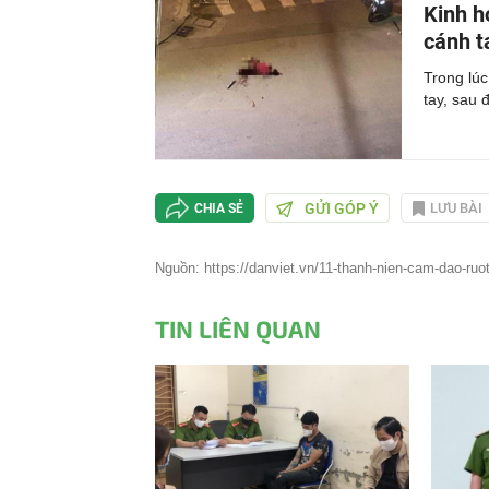
Kinh h
cánh t
Trong lú
tay, sau 
GỬI GÓP Ý
LƯU BÀI
CHIA SẺ
Nguồn: https://danviet.vn/11-thanh-nien-cam-dao-ru
TIN LIÊN QUAN