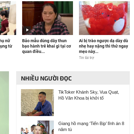
phụ nữ
Bảo mẫu dùng dây thun
Ai bị trào ngược dạ dày dù
ụng từ
bạo hành trẻ khai gì tại cơ
nhẹ hay nặng thì thử ngay
quan điều...
mẹo này...
Tin tài trợ
NHIỀU NGƯỜI ĐỌC
TikToker Khánh Sky, Vua Quạt,
Hồ Văn Khoa bị khởi tố
Giang hồ mạng ‘Tiến Bịp’ lĩnh án 8
năm tù