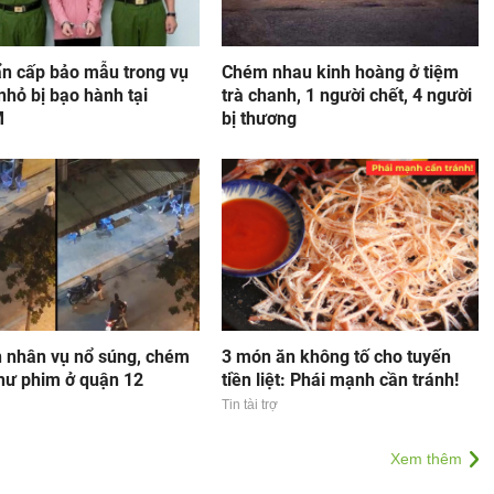
ẩn cấp bảo mẫu trong vụ
Chém nhau kinh hoàng ở tiệm
 nhỏ bị bạo hành tại
trà chanh, 1 người chết, 4 người
M
bị thương
 nhân vụ nổ súng, chém
3 món ăn không tố cho tuyến
hư phim ở quận 12
tiền liệt: Phái mạnh cần tránh!
Tin tài trợ
Xem thêm