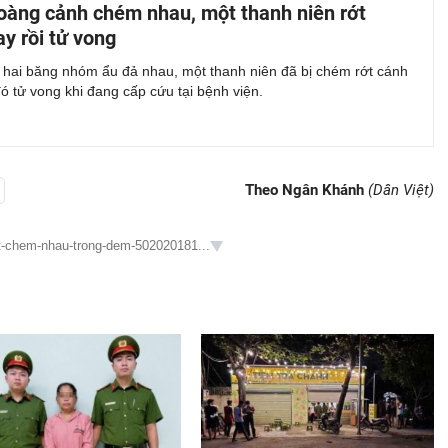
oàng cảnh chém nhau, một thanh niên rớt
ay rồi tử vong
c hai băng nhóm ẩu đả nhau, một thanh niên đã bị chém rớt cánh
đó tử vong khi đang cấp cứu tại bệnh viện.
Theo Ngân Khánh
(Dân Việt)
ot-chem-nhau-trong-dem-502020181...