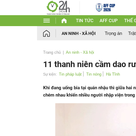
TIN TỨC
AFF CUP
THẾ G
Trọng án
Trật
AN NINH - XÃ HỘI
Trang chủ
An ninh - Xã hội
11 thanh niên cầm dao r
Tin pháp luật
Tin nóng
Hà Tĩnh
Sự kiện:
Khi đang uống bia tại quán nhậu thì giữa hai 
chém nhau khiến nhiều người nhập viện trong