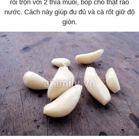
rồi trộn với 2 thìa muối, bóp cho thật ráo
nước. Cách này giúp đu đủ và cà rốt giữ độ
giòn.