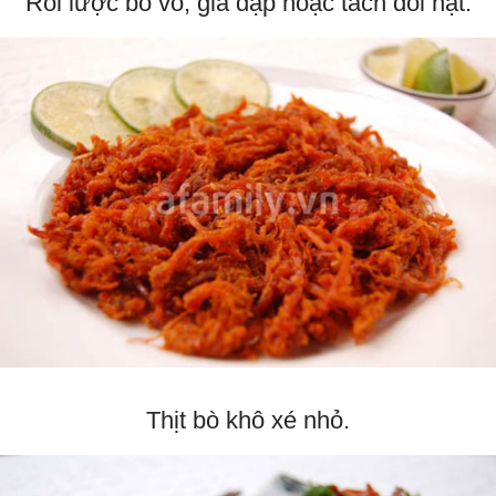
Rồi lược bỏ vỏ, giã dập hoặc tách đôi hạt.
Thịt bò khô xé nhỏ.