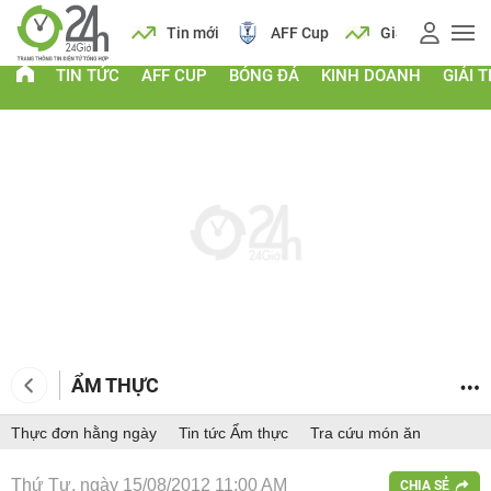
 vàng
Lịch
Tin mới
AFF Cup
Giá vàng
TIN TỨC
AFF CUP
BÓNG ĐÁ
KINH DOANH
GIẢI T
ẨM THỰC
Thực đơn hằng ngày
Tin tức Ẩm thực
Tra cứu món ăn
Thứ Tư, ngày 15/08/2012 11:00 AM
CHIA SẺ