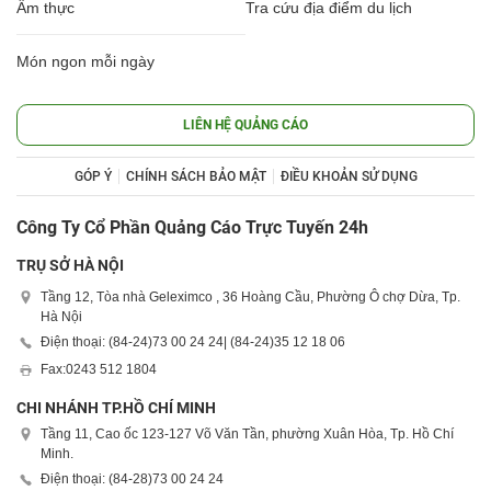
Ẩm thực
Tra cứu địa điểm du lịch
Món ngon mỗi ngày
LIÊN HỆ QUẢNG CÁO
GÓP Ý
CHÍNH SÁCH BẢO MẬT
ĐIỀU KHOẢN SỬ DỤNG
Công Ty Cổ Phần Quảng Cáo Trực Tuyến 24h
TRỤ SỞ HÀ NỘI
Tầng 12, Tòa nhà Geleximco , 36 Hoàng Cầu, Phường Ô chợ Dừa, Tp.
Hà Nội
Điện thoại: (84-24)
73 00 24 24
| (84-24)
35 12 18 06
Fax:
0243 512 1804
CHI NHÁNH TP.HỒ CHÍ MINH
Tầng 11, Cao ốc 123-127 Võ Văn Tần, phường Xuân Hòa, Tp. Hồ Chí
Minh.
Điện thoại: (84-28)
73 00 24 24