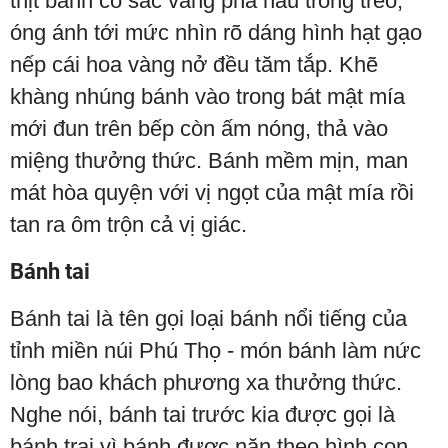
thịt bánh có sắc vàng pha nâu trong trẻo,
óng ánh tới mức nhìn rõ dáng hình hạt gạo
nếp cái hoa vàng nở đều tăm tắp. Khẽ
khàng nhúng bánh vào trong bát mật mía
mới đun trên bếp còn ấm nóng, thả vào
miệng thưởng thức. Bánh mềm mịn, man
mát hòa quyện với vị ngọt của mật mía rồi
tan ra ôm trộn cả vị giác.
Bánh tai
Bánh tai là tên gọi loại bánh nổi tiếng của
tỉnh miền núi Phú Thọ - món bánh làm nức
lòng bao khách phương xa thưởng thức.
Nghe nói, bánh tai trước kia được gọi là
bánh trai vì bánh được nặn theo hình con