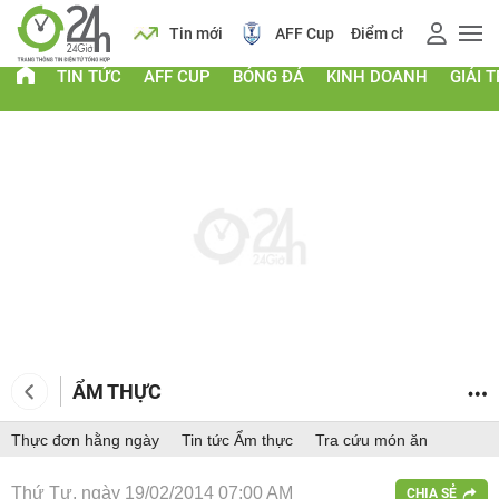
 vàng
Lịch
Tin mới
AFF Cup
Điểm chuẩn 2026
TIN TỨC
AFF CUP
BÓNG ĐÁ
KINH DOANH
GIẢI T
ẨM THỰC
Thực đơn hằng ngày
Tin tức Ẩm thực
Tra cứu món ăn
Thứ Tư, ngày 19/02/2014 07:00 AM
CHIA SẺ