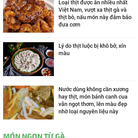
Loại thịt được ăn nhiều nhất
Việt Nam, vượt xa thịt gà và
thịt bò, nấu món này đảm bảo
đưa cơm
Lý do thịt luộc bị khô bở, xỉn
màu
Nước dùng không cần xương
hay thịt, món bánh canh cua
vẫn ngọt thơm, lên màu đẹp
nhờ loại nguyên liệu này
MÓN NGON TỪ GÀ