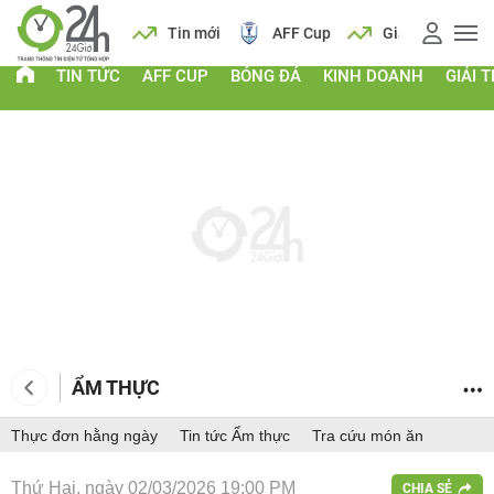
ch
Tin mới
AFF Cup
Giá vàng
Lịch
Ti
TIN TỨC
AFF CUP
BÓNG ĐÁ
KINH DOANH
GIẢI T
ẨM THỰC
Thực đơn hằng ngày
Tin tức Ẩm thực
Tra cứu món ăn
Thứ Hai, ngày 02/03/2026 19:00 PM
CHIA SẺ