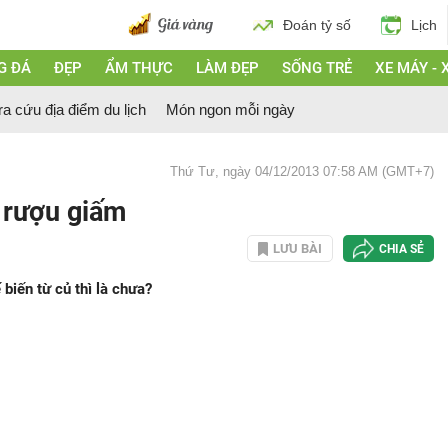
Đoán tỷ số
Lịch
G ĐÁ
ĐẸP
ẨM THỰC
LÀM ĐẸP
SỐNG TRẺ
XE MÁY - 
ra cứu địa điểm du lịch
Món ngon mỗi ngày
Thứ Tư, ngày 04/12/2013 07:58 AM (GMT+7)
m rượu giấm
LƯU BÀI
CHIA SẺ
iến từ củ thì là chưa?