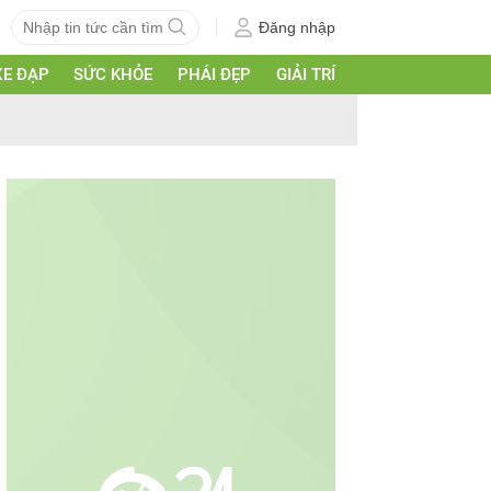
Đăng nhập
XE ĐẠP
SỨC KHỎE
PHÁI ĐẸP
GIẢI TRÍ