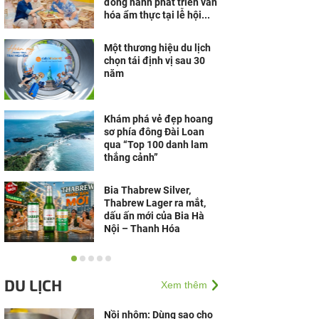
đồng hành phát triển văn
hóa ẩm thực tại lễ hội...
Một thương hiệu du lịch
chọn tái định vị sau 30
năm
Khám phá vẻ đẹp hoang
sơ phía đông Đài Loan
qua “Top 100 danh lam
thắng cảnh”
Bia Thabrew Silver,
Thabrew Lager ra mắt,
dấu ấn mới của Bia Hà
Nội – Thanh Hóa
Cà phê ZeMor - "Sản
phẩm cà phê xuất khẩu
DU LỊCH
Xem thêm
chất lượng quốc tế 2026"
Nồi nhôm: Dùng sao cho