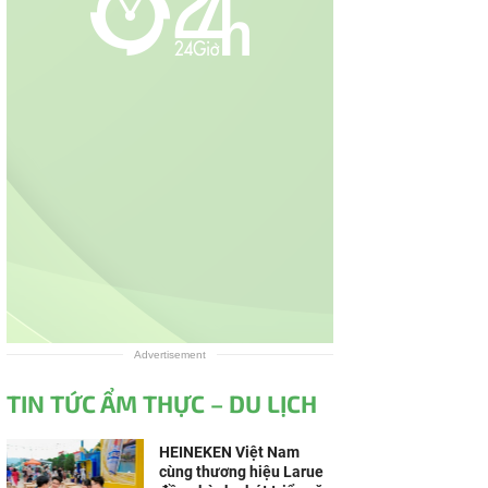
Advertisement
TIN TỨC ẨM THỰC – DU LỊCH
HEINEKEN Việt Nam
cùng thương hiệu Larue