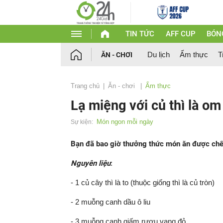
TIN TỨC
AFF CUP
BÓN
Du lịch
Ẩm thực
T
ĂN - CHƠI
Trang chủ
Ăn - chơi
Ẩm thực
Lạ miệng với củ thì là o
Món ngon mỗi ngày
Sự kiện:
Bạn đã bao giờ thưởng thức món ăn được chế b
Nguyên liệu
:
- 1 củ cây thì là to (thuộc giống thì là củ tròn)
- 2 muỗng canh dầu ô liu
- 3 muỗng canh giấm rượu vang đỏ