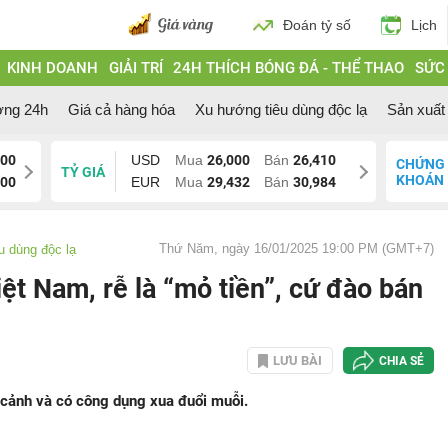
Đoán tỷ số
Lịch
KINH DOANH
GIẢI TRÍ
24H THÍCH BÓNG ĐÁ - THỂ THAO
SỨC
ờng 24h
Giá cả hàng hóa
Xu hướng tiêu dùng độc lạ
Sản xuất 
000
USD
Mua
26,000
Bán
26,410
CHỨNG
TỶ GIÁ
KHOÁN
200
EUR
Mua
29,432
Bán
30,984
Thứ Năm, ngày 16/01/2025 19:00 PM (GMT+7)
u dùng độc lạ
ệt Nam, rễ là “mỏ tiền”, cứ đào bán
LƯU BÀI
CHIA SẺ
cảnh và có công dụng xua đuổi muỗi.