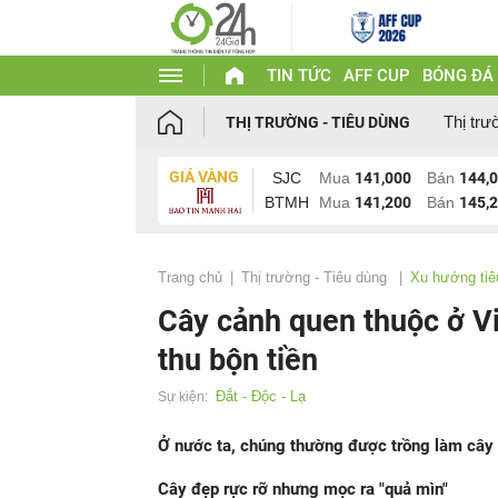
TIN TỨC
AFF CUP
BÓNG ĐÁ
Thị trư
THỊ TRƯỜNG - TIÊU DÙNG
GIÁ VÀNG
SJC
Mua
141,000
Bán
144,
BTMH
Mua
141,200
Bán
145,
Trang chủ
Thị trường - Tiêu dùng
Xu hướng tiê
Cây cảnh quen thuộc ở Vi
thu bộn tiền
Đắt - Độc - Lạ
Sự kiện:
Ở nước ta, chúng thường được trồng làm cây 
Cây đẹp rực rỡ nhưng mọc ra "quả mìn"