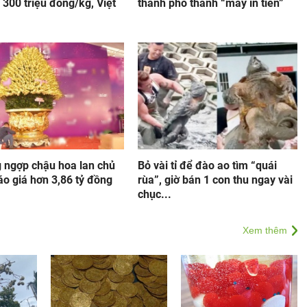
 300 triệu đồng/kg, Việt
thành phố thành “máy in tiền”
 ngợp chậu hoa lan chủ
Bỏ vài tỉ để đào ao tìm “quái
o giá hơn 3,86 tỷ đồng
rùa”, giờ bán 1 con thu ngay vài
chục...
Xem thêm