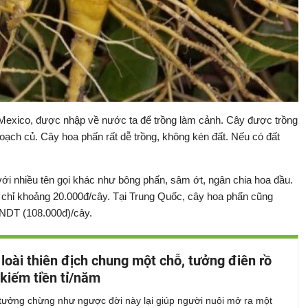
Mexico, được nhập về nước ta để trồng làm cảnh. Cây được trồng
hoạch củ. Cây hoa phấn rất dễ trồng, không kén đất. Nếu có đất
ới nhiều tên gọi khác như bông phấn, sâm ớt, ngân chia hoa đầu.
 chỉ khoảng 20.000đ/cây. Tại Trung Quốc, cây hoa phấn cũng
 NDT (108.000đ)/cây.
 loài thiên địch chung một chỗ, tưởng điên rồ
 kiếm tiền tỉ/năm
 tưởng chừng như ngược đời này lại giúp người nuôi mở ra một