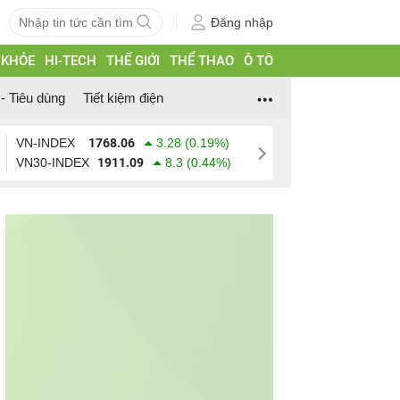
Đăng nhập
 KHỎE
HI-TECH
THẾ GIỚI
THỂ THAO
Ô TÔ
- Tiêu dùng
Tiết kiệm điện
VN-INDEX
1768.06
3.28 (0.19%)
VN30-INDEX
1911.09
8.3 (0.44%)