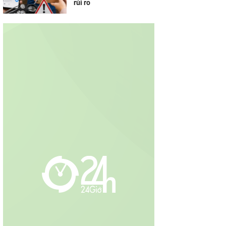
rủi ro