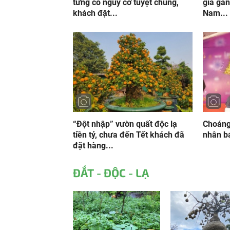
từng có nguy cơ tuyệt chủng,
giá gần
khách đặt...
Nam...
“Đột nhập” vườn quất độc lạ
Choáng
tiền tỷ, chưa đến Tết khách đã
nhân bá
đặt hàng...
ĐẮT - ĐỘC - LẠ