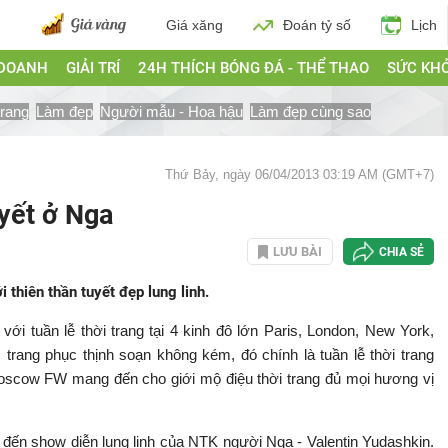
Giá xăng
Đoán tỷ số
Lịch
 DOANH
GIẢI TRÍ
24H THÍCH BÓNG ĐÁ - THỂ THAO
SỨC KH
trang
Làm đẹp
Người mẫu - Hoa hậu
Làm đẹp cùng sao
Thứ Bảy, ngày 06/04/2013 03:19 AM (GMT+7)
yết ở Nga
LƯU BÀI
CHIA SẺ
thiên thần tuyết đẹp lung linh.
ới tuần lễ thời trang tại 4 kinh đô lớn Paris, London, New York,
trang phục thịnh soạn không kém, đó chính là tuần lễ thời trang
scow FW mang đến cho giới mộ điệu thời trang đủ mọi hương vị
 đến show diễn lung linh của NTK người Nga - Valentin Yudashkin.