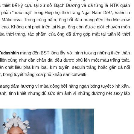
à thiết kế kỳ cựu tại xứ sở Bạch Dương và đã từng là NTK quân
phần "máu mặt" trong Hiệp hội thời trang Nga. Năm 1997, Valentin
i
Mátxcơva
. Trong cùng năm, ông bắt đầu mang đến cho
Moscow
h cao.
Không chỉ phát triển tại Nga, ông còn được giới chuyên môn
ùa thời trang, tác phẩm của ông đã từng góp mặt tại tuần lễ thời
Yudashkin
mang đến BST lộng lẫy với hình tượng những thiên thần
 diễn cũng như dàn chân dài đều được phủ lên một màu trắng toát.
 chất liệu pha kim loại, kim tuyến, sequin trắng hoặc gắn đá nổi
, bông tuyết trắng xóa phủ khắp sàn catwalk.
mang đậm hương vị mùa đông bởi hàng ngàn bông tuyết xinh xắn.
nh, tinh khiết nhưng đủ sức ám ảnh vì những đường nét sexy lấp