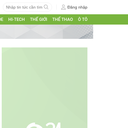
Đăng nhập
ỎE
HI-TECH
THẾ GIỚI
THỂ THAO
Ô TÔ