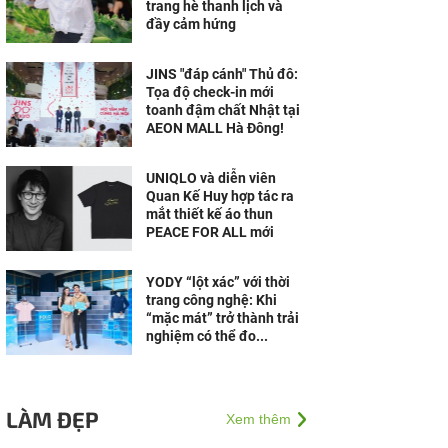
trang hè thanh lịch và
đầy cảm hứng
JINS "đáp cánh" Thủ đô:
Tọa độ check-in mới
toanh đậm chất Nhật tại
AEON MALL Hà Đông!
UNIQLO và diễn viên
Quan Kế Huy hợp tác ra
mắt thiết kế áo thun
PEACE FOR ALL mới
YODY “lột xác” với thời
trang công nghệ: Khi
“mặc mát” trở thành trải
nghiệm có thể đo...
LÀM ĐẸP
Xem thêm