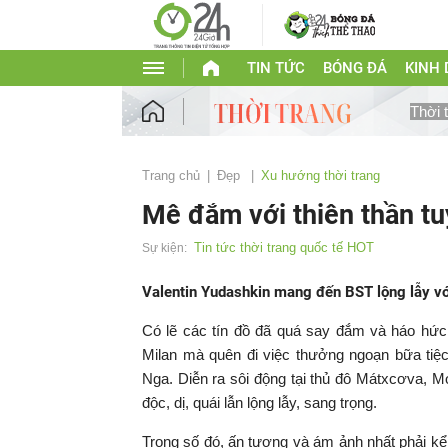
TIN TỨC
BÓNG ĐÁ
KINH
Thời 
Trang chủ
Đẹp
Xu hướng thời trang
Mê đắm với thiên thần tu
Tin tức thời trang quốc tế HOT
Sự kiện:
Valentin Yudashkin mang đến BST lộng lẫy với 
Có lẽ các tín đồ đã quá say đắm và háo hức v
Milan mà quên đi việc thưởng ngoạn bữa tiệc 
Nga. Diễn ra sôi động tại thủ đô
Mátxcơva, Mo
độc, dị, quái lẫn lộng lẫy, sang trọng.
Trong số đó, ấn tượng và ám ảnh nhất phải kể