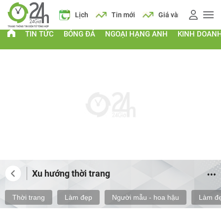
 vàng
Giá xăng
Lịch
Tin mới
Giá vàng
Giá xăng
TIN TỨC
BÓNG ĐÁ
NGOẠI HẠNG ANH
KINH DOAN
Xu hướng thời trang
Thời trang
Làm đẹp
Người mẫu - hoa hậu
Làm đẹ