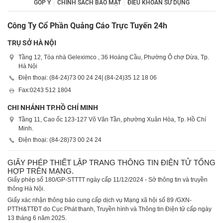
GÓP Ý
CHÍNH SÁCH BẢO MẬT
ĐIỀU KHOẢN SỬ DỤNG
Công Ty Cổ Phần Quảng Cáo Trực Tuyến 24h
TRỤ SỞ HÀ NỘI
Tầng 12, Tòa nhà Geleximco , 36 Hoàng Cầu, Phường Ô chợ Dừa, Tp.
Hà Nội
Điện thoại: (84-24)
73 00 24 24
| (84-24)
35 12 18 06
Fax:
0243 512 1804
CHI NHÁNH TP.HỒ CHÍ MINH
Tầng 11, Cao ốc 123-127 Võ Văn Tần, phường Xuân Hòa, Tp. Hồ Chí
Minh.
Điện thoại: (84-28)
73 00 24 24
GIẤY PHÉP THIẾT LẬP TRANG THÔNG TIN ĐIỆN TỬ TỔNG
HỢP TRÊN MẠNG.
Giấy phép số 180/GP-STTTT ngày cấp 11/12/2024 - Sở thông tin và truyền
thông Hà Nội.
Giấy xác nhận thông báo cung cấp dịch vụ Mạng xã hội số 89 /GXN-
PTTH&TTĐT do Cục Phát thanh, Truyền hình và Thông tin Điện tử cấp ngày
13 tháng 6 năm 2025.