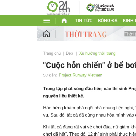
TIN TỨC
BÓNG ĐÁ
KINH
Thời 
Trang chủ
Đẹp
Xu hướng thời trang
"Cuộc hỗn chiến" ở bể bơi 
Project Runway Vietnam
Sự kiện:
Trong tập phát sóng đầu tiên, các thí sinh Pr
nguyên liệu thiết kế.
Hào hứng khám phá ngôi nhà chung tiện nghi, 1
vụ. Sau đó, tất cả đã cùng nhau hòa mình vào 
Khi tất cả đang rất vui vẻ chơi đùa, nữ giám k
chơi đã hết". Theo đó, 12 thí sinh phải thực h