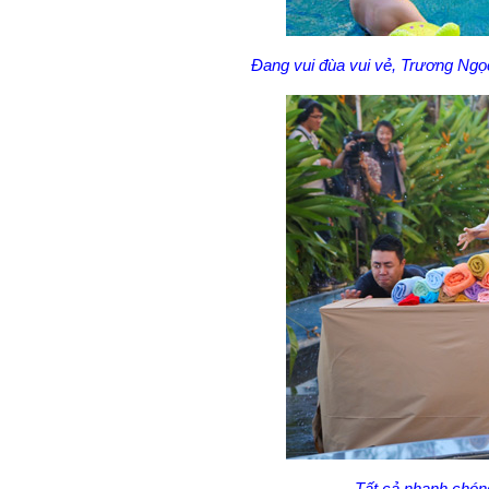
Đang vui đùa vui vẻ, Trương Ngọc
Tất cả nhanh chóng