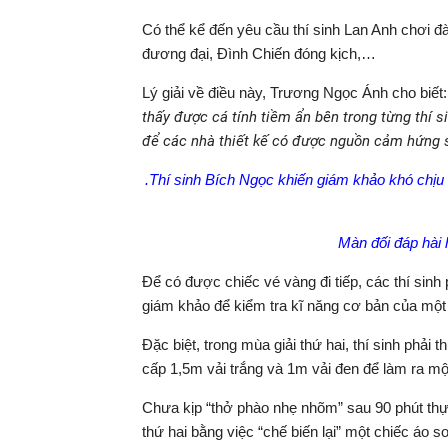
Có thể kể đến yêu cầu thí sinh Lan Anh chơi
đương đại, Đình Chiến đóng kịch,…
Lý giải về điều này, Trương Ngọc Ánh cho biết:
thấy được cá tính tiềm ẩn bên trong từng thí s
để các nhà thiết kế có được nguồn cảm hứng s
.Thí sinh Bích Ngọc khiến giám khảo khó chịu 
Màn đối đáp hài
Để có được chiếc vé vàng đi tiếp, các thí sinh 
giám khảo để kiểm tra kĩ năng cơ bản của một 
Đặc biệt, trong mùa giải thứ hai, thí sinh phải
cấp 1,5m vải trắng và 1m vải đen để làm ra một
Chưa kịp “thở phào nhẹ nhõm” sau 90 phút thực 
thứ hai bằng việc “chế biến lại” một chiếc áo s