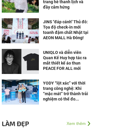
trang hè thanh lịch và
đầy cảm hứng
JINS "đáp cánh" Thủ đô:
Tọa độ check-in mới
toanh đậm chất Nhật tại
AEON MALL Hà Đông!
UNIQLO và diễn viên
Quan Kế Huy hợp tác ra
mắt thiết kế áo thun
PEACE FOR ALL mới
YODY “lột xác” với thời
trang công nghệ: Khi
“mặc mát” trở thành trải
nghiệm có thể đo...
LÀM ĐẸP
Xem thêm