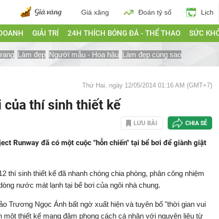
Giá xăng
Đoán tỷ số
Lịch
 DOANH
GIẢI TRÍ
24H THÍCH BÓNG ĐÁ - THỂ THAO
SỨC KH
trang
Làm đẹp
Người mẫu - Hoa hậu
Làm đẹp cùng sao
Thứ Hai, ngày 12/05/2014 01:16 AM (GMT+7)
của thí sinh thiết kế
LƯU BÀI
CHIA SẺ
oject Runway đã có một cuộc "hỗn chiến" tại bể bơi để giành giật
2 thí sinh thiết kế đã nhanh chóng chia phòng, phân công nhiệm
dòng nước mát lạnh tại bể bơi của ngôi nhà chung.
hảo Trương Ngọc Ánh bất ngờ xuất hiện và tuyên bố "thời gian vui
iện một thiết kế mang đậm phong cách cá nhân với nguyên liệu từ