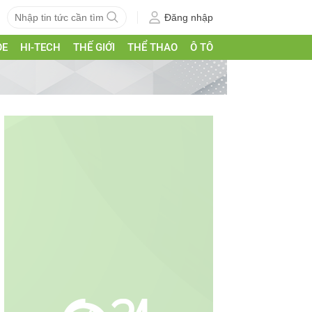
Đăng nhập
ỎE
HI-TECH
THẾ GIỚI
THỂ THAO
Ô TÔ