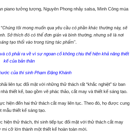
 đàn piano tưởng tượng, Nguyên Phong nhảy salsa, Minh Công múa
 “
Chúng tôi mong muốn qua yêu cầu có phần khác thường này, sẽ
inh. Sở thích đó có thể đơn giản và bình thường, nhưng sẽ là nơi
áng tạo thổi vào trong từng tác phẩm
".
và cô phải ra về vì sự ngoan cố không chịu thể hiện khả năng thiết
kế của bản thân
 hước của thí sinh Phạm Đặng Khánh
phải liên tục đối mặt với những thử thách rất “khắc nghiệt” từ ban
nhà thiết kế, bao gồm vẽ phác thảo, cắt may và thiết kế sáng tạo.
 thực hiện đến hai thử thách cắt may liên tục. Theo đó, họ được cung
 mẫu thiết kế sáng tạo.
hiện thử thách, thí sinh tiếp tục đối mặt với thử thách cắt may
ơ mi cỡ lớn thành một thiết kế hoàn toàn mới.