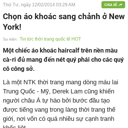
Thứ Tư, ngày 12/02/2014 03:29 AM
CHIA SẺ
Chọn áo khoác sang chảnh ở New
York!
Tin tức thời trang quốc tế HOT
Sự kiện:
Một chiếc áo khoác haircalf trên nền màu
cà-ri đủ mang đến nét quý phái cho các quý
cô công sở.
Là một NTK thời trang mang dòng máu lai
Trung Quốc - Mỹ, Derek Lam cũng khiến
người châu Á tự hào bởi bước đầu tạo
được tiếng vang trong làng thời trang thế
giới, nơi vốn có quá nhiều sự cạnh tranh
khốc liệt.