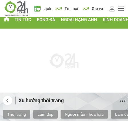
 xăng
Lịch
Tin mới
Giá vàng
Giá xăng
Lịch
TIN TỨC
BÓNG ĐÁ
NGOẠI HẠNG ANH
KINH DOAN
Xu hướng thời trang
Thời trang
Làm đẹp
Người mẫu - hoa hậu
Làm đẹ