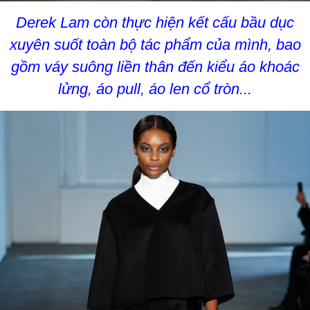
Derek Lam còn thực hiện kết cấu bầu dục
xuyên suốt toàn bộ tác phẩm của mình, bao
gồm váy suông liền thân đến kiểu áo khoác
lửng, áo pull, áo len cổ tròn...