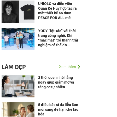
UNIQLO và diễn viên
Quan Kế Huy hợp tác ra
mắt thiết kế áo thun
PEACE FOR ALL mới
YODY “lột xác” với thời
trang công nghệ: Khi
“mặc mát” trở thành trải
nghiệm có thể đo...
LÀM ĐẸP
Xem thêm
3 thói quen nhỏ hằng
ngày giúp giảm mỡ và
tăng cơ tự nhiên
5 điều bác sĩ da liễu làm
mỗi sáng để hạn chế lão
hóa