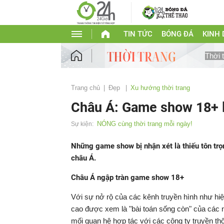
TIN TỨC
BÓNG ĐÁ
KINH
Thời 
Trang chủ
Đẹp
Xu hướng thời trang
Châu Á: Game show 18+ 
NÓNG cùng thời trang mỗi ngày!
Sự kiện:
Những game show bị nhận xét là thiếu tôn trọn
châu Á.
Châu Á ngập tràn game show 18+
Với sự nở rộ của các kênh truyền hình như hiện
cao được xem là "bài toán sống còn" của các n
mối quan hệ hợp tác với các công ty truyền t