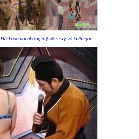
Đài Loan với những mỹ nữ sexy và khêu gợi