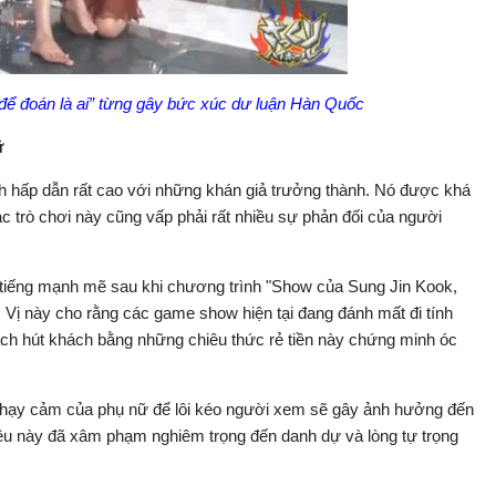
để đoán là ai” từng gây bức xúc dư luận Hàn Quốc
ữ
h hấp dẫn rất cao với những khán giả trưởng thành. Nó được khá
c trò chơi này cũng vấp phải rất nhiều sự phản đối của người
 tiếng mạnh mẽ sau khi chương trình "Show của Sung Jin Kook,
h. Vị này cho rằng các game show hiện tại đang đánh mất đi tính
ách hút khách bằng những chiêu thức rẻ tiền này chứng minh óc
nhạy cảm của phụ nữ để lôi kéo người xem sẽ gây ảnh hưởng đến
điều này đã xâm phạm nghiêm trọng đến danh dự và lòng tự trọng