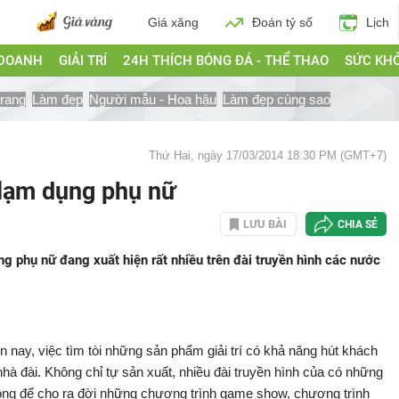
Giá xăng
Đoán tỷ số
Lịch
 DOANH
GIẢI TRÍ
24H THÍCH BÓNG ĐÁ - THỂ THAO
SỨC KH
trang
Làm đẹp
Người mẫu - Hoa hậu
Làm đẹp cùng sao
Thứ Hai, ngày 17/03/2014 18:30 PM (GMT+7)
lạm dụng phụ nữ
LƯU BÀI
CHIA SẺ
g phụ nữ đang xuất hiện rất nhiều trên đài truyền hình các nước
 nay, việc tìm tòi những sản phẩm giải trí có khả năng hút khách
hà đài. Không chỉ tự sản xuất, nhiều đài truyền hình của có những
hông để cho ra đời những chương trình game show, chương trình