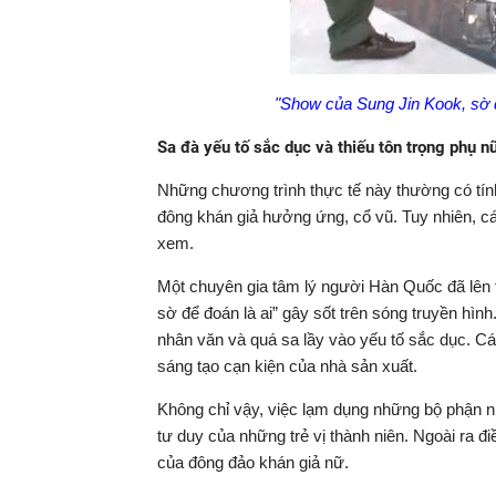
"Show của Sung Jin Kook, sờ 
Sa đà yếu tố sắc dục và thiếu tôn trọng phụ n
Những chương trình thực tế này thường có tín
đông khán giả hưởng ứng, cổ vũ. Tuy nhiên, cá
xem.
Một chuyên gia tâm lý người Hàn Quốc đã lên
sờ để đoán là ai” gây sốt trên sóng truyền hìn
nhân văn và quá sa lầy vào yếu tố sắc dục. C
sáng tạo cạn kiện của nhà sản xuất.
Không chỉ vậy, việc lạm dụng những bộ phận 
tư duy của những trẻ vị thành niên. Ngoài ra 
của đông đảo khán giả nữ.