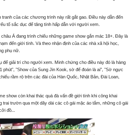
h tranh của các chương trình này rất gắt gao. Điều này dẫn đến
yếu tố sắc dục để tăng tính hấp dẫn với người xem.
gia châu Á đang trình chiếu những game show gắn mác 18+. Đây là
ạm đến giới tính. Và theo nhận định của các nhà xã hội học,
ng phụ nữ.
ụ để giải trí cho người xem. Minh chứng cho điều này đó là hàng
1 phút", "Show của Sung Jin Kook, sờ để đoán là ai”, "Sờ ngực
chiếu rầm rộ trên các đài của Hàn Quốc, Nhật Bản, Đài Loan,
e show còn khai thác quá đà vấn đề giới tính khi công khai
g trai trườn qua một dãy dài các cô gái mặc áo tắm, những cô gái
ởi đồ...