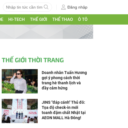
Đăng nhập
ỎE
HI-TECH
THẾ GIỚI
THỂ THAO
Ô TÔ
THẾ GIỚI THỜI TRANG
Doanh nhân Tuấn Hương
gợi ý phong cách thời
trang hè thanh lịch và
đầy cảm hứng
JINS "đáp cánh" Thủ đô:
Tọa độ check-in mới
toanh đậm chất Nhật tại
AEON MALL Hà Đông!