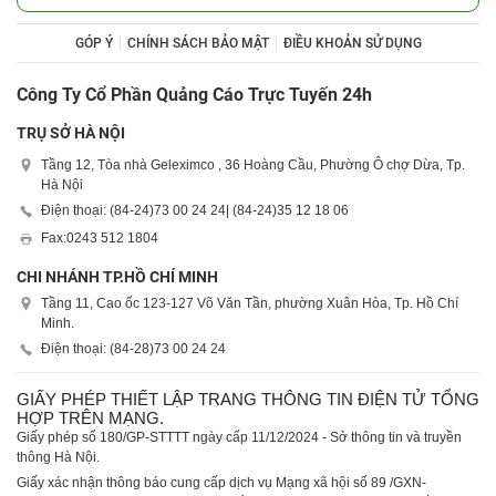
GÓP Ý
CHÍNH SÁCH BẢO MẬT
ĐIỀU KHOẢN SỬ DỤNG
Công Ty Cổ Phần Quảng Cáo Trực Tuyến 24h
TRỤ SỞ HÀ NỘI
Tầng 12, Tòa nhà Geleximco , 36 Hoàng Cầu, Phường Ô chợ Dừa, Tp.
Hà Nội
Điện thoại: (84-24)
73 00 24 24
| (84-24)
35 12 18 06
Fax:
0243 512 1804
CHI NHÁNH TP.HỒ CHÍ MINH
Tầng 11, Cao ốc 123-127 Võ Văn Tần, phường Xuân Hòa, Tp. Hồ Chí
Minh.
Điện thoại: (84-28)
73 00 24 24
GIẤY PHÉP THIẾT LẬP TRANG THÔNG TIN ĐIỆN TỬ TỔNG
HỢP TRÊN MẠNG.
Giấy phép số 180/GP-STTTT ngày cấp 11/12/2024 - Sở thông tin và truyền
thông Hà Nội.
Giấy xác nhận thông báo cung cấp dịch vụ Mạng xã hội số 89 /GXN-