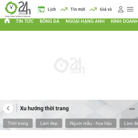
 vàng
Giá xăng
Lịch
Tin mới
Giá vàng
Giá xăng
TIN TỨC
BÓNG ĐÁ
NGOẠI HẠNG ANH
KINH DOAN
Xu hướng thời trang
Thời trang
Làm đẹp
Người mẫu - hoa hậu
Làm đẹ