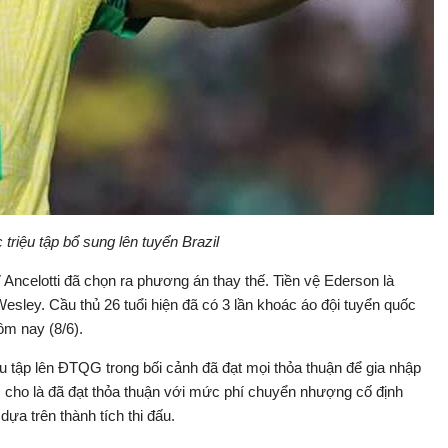
triệu tập bổ sung lên tuyển Brazil
 Ancelotti đã chọn ra phương án thay thế. Tiền vệ Ederson là
sley. Cầu thủ 26 tuổi hiện đã có 3 lần khoác áo đội tuyển quốc
ôm nay (8/6).
iệu tập lên ĐTQG trong bối cảnh đã đạt mọi thỏa thuận để gia nhập
c cho là đã đạt thỏa thuận với mức phí chuyển nhượng cố định
 dựa trên thành tích thi đấu.