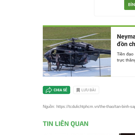
BÌN
Neymar
đồn c
Tiền đạo
trực thăn
LƯU BÀI
CHIA SẺ
Nguồn: https://tcdulichtphcm.vn/the-thao/tan-binh-sap
TIN LIÊN QUAN