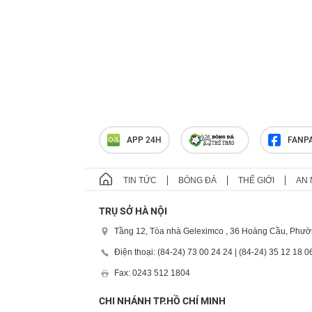
APP 24H
FANP
TIN TỨC
BÓNG ĐÁ
THẾ GIỚI
AN 
TRỤ SỞ HÀ NỘI
Tầng 12, Tòa nhà Geleximco , 36 Hoàng Cầu, Phườ
Điện thoại: (84-24) 73 00 24 24 | (84-24) 35 12 18 0
Fax: 0243 512 1804
CHI NHÁNH TP.HỒ CHÍ MINH