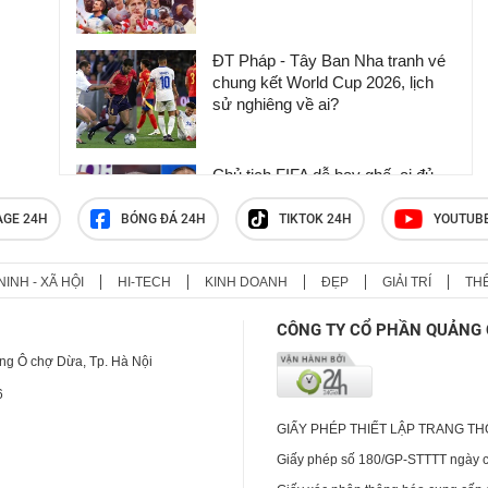
ĐT Pháp - Tây Ban Nha tranh vé
chung kết World Cup 2026, lịch
sử nghiêng về ai?
Chủ tịch FIFA dễ bay ghế, ai đủ
sức lật đổ Infantino?
AGE 24H
BÓNG ĐÁ 24H
TIKTOK 24H
YOUTUB
NINH - XÃ HỘI
HI-TECH
KINH DOANH
ĐẸP
GIẢI TRÍ
TH
Bảng xếp hạng bóng đá World
Cup 2026 mới nhất
CÔNG TY CỔ PHẦN QUẢNG 
ng Ô chợ Dừa, Tp. Hà Nội
6
GIẤY PHÉP THIẾT LẬP TRANG T
Giấy phép số 180/GP-STTTT ngày cấ