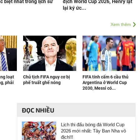
c biệt nhất trong lịch sử
địch World Cup 2026, Henry lật
lại ký ức...
Xem thêm
àng loạt
Chủ tịch FIFA nguy cơ bị
FIFA tính cấm 6 cầu thủ
g, phải
phế truất ghế nóng
Argentina ở World Cup
2030, Messi có...
ĐỌC NHIỀU
Lịch thi đấu bóng đá World Cup
2026 mới nhất: Tây Ban Nha vô
địch!!!