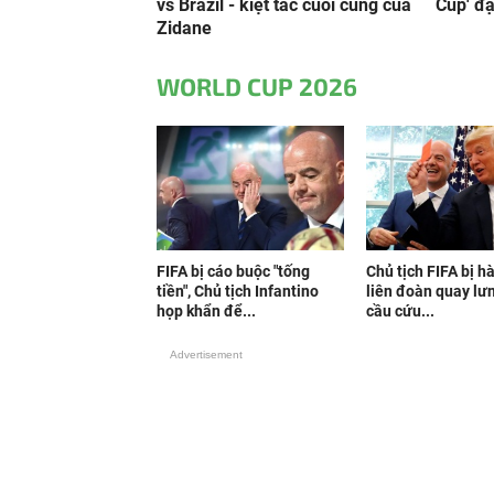
vs Brazil - kiệt tác cuối cùng của
Cup' đặ
Zidane
WORLD CUP 2026
FIFA bị cáo buộc "tống
Chủ tịch FIFA bị h
tiền", Chủ tịch Infantino
liên đoàn quay lưn
họp khẩn để...
cầu cứu...