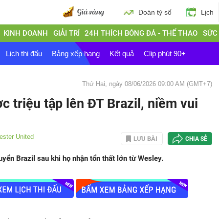
Đoán tỷ số
Lịch
KINH DOANH
GIẢI TRÍ
24H THÍCH BÓNG ĐÁ - THỂ THAO
SỨC
Lịch thi đấu
Bảng xếp hạng
Kết quả
Clip phút 90+
Thứ Hai, ngày 08/06/2026 09:00 AM (GMT+7)
 triệu tập lên ĐT Brazil, niềm vui
ster United
LƯU BÀI
CHIA SẺ
uyển Brazil sau khi họ nhận tổn thất lớn từ Wesley.