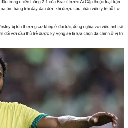
đấu trong chiến thắng 2-1 của Brazil trước Ai Cập thuộc loạt trận
ma ôm háng trái đầy đau đớn khi được các nhân viên y tế hỗ trợ
ley bị tổn thương cơ khép ở đùi trái, đồng nghĩa với việc anh sẽ
ớn đối với cầu thủ trẻ được kỳ vọng sẽ là lựa chọn đá chính ở vị trí