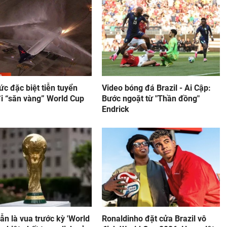
ức đặc biệt tiễn tuyển
Video bóng đá Brazil - Ai Cập:
đi “săn vàng” World Cup
Bước ngoặt từ "Thần đồng"
Endrick
vẫn là vua trước kỳ 'World
Ronaldinho đặt cửa Brazil vô