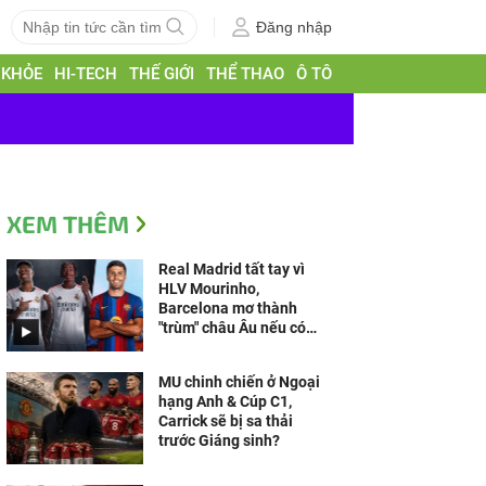
Đăng nhập
 KHỎE
HI-TECH
THẾ GIỚI
THỂ THAO
Ô TÔ
XEM THÊM
Real Madrid tất tay vì
HLV Mourinho,
Barcelona mơ thành
"trùm" châu Âu nếu có
Rodri (Clip 1 phút)
MU chinh chiến ở Ngoại
hạng Anh & Cúp C1,
Carrick sẽ bị sa thải
trước Giáng sinh?