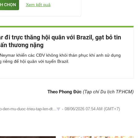
H CHỌN
Xem kết quả
 đi trực thăng hội quân với Brazil, gạt bỏ tin
hấn thương nặng
 Neymar khiến các CĐV không khỏi thán phục khi anh sử dụng
g riêng để hội quân với tuyển Brazil.
Theo Phong Đức
(Tạp chí Du lịch TP.HCM)
-den-mu-duoc-trieu-tap-len-dt...
-
08/06/2026 07:54 AM (GMT+7)