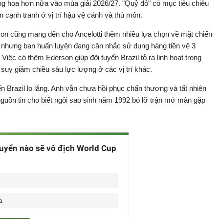
g hoa hơn nữa vào mùa giải 2026/27. "Quỷ đỏ" có mục tiêu chiêu
 cạnh tranh ở vị trí hậu vệ cánh và thủ môn.
erson cũng mang đến cho Ancelotti thêm nhiều lựa chọn về mặt chiến
4, nhưng ban huấn luyện đang cân nhắc sử dụng hàng tiền vệ 3
Việc có thêm Ederson giúp đội tuyển Brazil tỏ ra linh hoạt trong
suy giảm chiều sâu lực lượng ở các vị trí khác.
n Brazil lo lắng. Anh vẫn chưa hồi phục chấn thương và tất nhiên
 nguồn tin cho biết ngôi sao sinh năm 1992 bỏ lỡ trận mở màn gặp
uyển nào sẽ vô địch World Cup
a