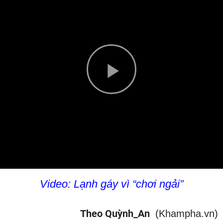
Play
Video
Video: Lạnh gáy vì “chơi ngải”
Theo Quỳnh_An
(Khampha.vn)