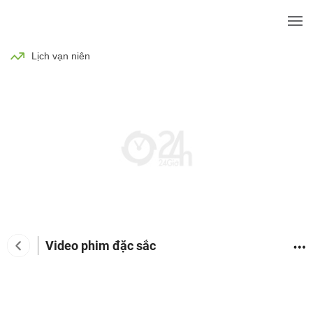
BÓNG ĐÁ
TIN TỨC
SỨC KHỎE
Lịch vạn niên
Video phim đặc sắc
Tin tức giải trí
Phim
Ca nhạc
TV Show
Đàn 