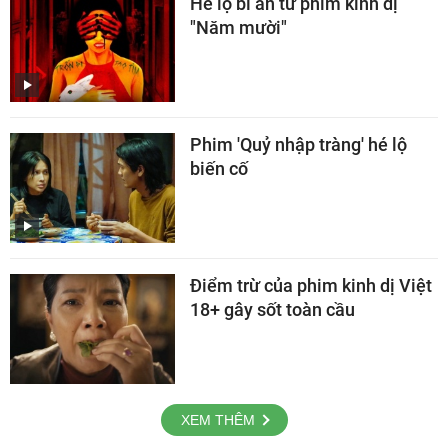
Hé lộ bí ẩn từ phim kinh dị
"Năm mười"
Phim 'Quỷ nhập tràng' hé lộ
biến cố
Điểm trừ của phim kinh dị Việt
18+ gây sốt toàn cầu
XEM THÊM