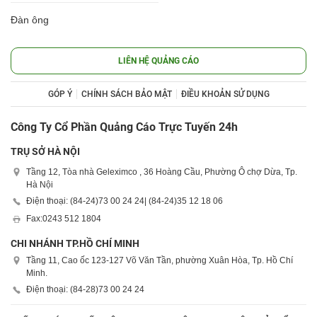
Đàn ông
LIÊN HỆ QUẢNG CÁO
GÓP Ý
CHÍNH SÁCH BẢO MẬT
ĐIỀU KHOẢN SỬ DỤNG
Công Ty Cổ Phần Quảng Cáo Trực Tuyến 24h
TRỤ SỞ HÀ NỘI
Tầng 12, Tòa nhà Geleximco , 36 Hoàng Cầu, Phường Ô chợ Dừa, Tp.
Hà Nội
Điện thoại: (84-24)
73 00 24 24
| (84-24)
35 12 18 06
Fax:
0243 512 1804
CHI NHÁNH TP.HỒ CHÍ MINH
Tầng 11, Cao ốc 123-127 Võ Văn Tần, phường Xuân Hòa, Tp. Hồ Chí
Minh.
Điện thoại: (84-28)
73 00 24 24