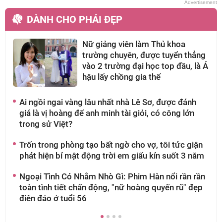
DÀNH CHO PHÁI ĐẸP
Nữ giảng viên làm Thủ khoa
trường chuyên, được tuyển thẳng
vào 2 trường đại học top đầu, là Á
hậu lấy chồng gia thế
Ai ngồi ngai vàng lâu nhất nhà Lê Sơ, được đánh
A
giá là vị hoàng đế anh minh tài giỏi, có công lớn
k
trong sử Việt?
n
Trốn trong phòng tạo bất ngờ cho vợ, tôi tức giận
H
phát hiện bí mật động trời em giấu kín suốt 3 năm
l
9
Ngoại Tình Có Nhằm Nhò Gì: Phim Hàn nổi rần rần
toàn tình tiết chấn động, "nữ hoàng quyến rũ" đẹp
7
điên đảo ở tuổi 56
d
đ