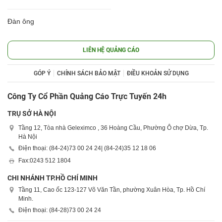
Đàn ông
LIÊN HỆ QUẢNG CÁO
GÓP Ý
CHÍNH SÁCH BẢO MẬT
ĐIỀU KHOẢN SỬ DỤNG
Công Ty Cổ Phần Quảng Cáo Trực Tuyến 24h
TRỤ SỞ HÀ NỘI
Tầng 12, Tòa nhà Geleximco , 36 Hoàng Cầu, Phường Ô chợ Dừa, Tp.
Hà Nội
Điện thoại: (84-24)
73 00 24 24
| (84-24)
35 12 18 06
Fax:
0243 512 1804
CHI NHÁNH TP.HỒ CHÍ MINH
Tầng 11, Cao ốc 123-127 Võ Văn Tần, phường Xuân Hòa, Tp. Hồ Chí
Minh.
Điện thoại: (84-28)
73 00 24 24