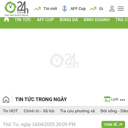
 vàng
Lịch
Tin mới
AFF Cup
Giá vàng
TIN TỨC
AFF CUP
BÓNG ĐÁ
KINH DOANH
TRA 
TIN TỨC TRONG NGÀY
Tin HOT
Chính trị - Xã hội
Tra cứu phường xã
Đời sống - Dân
Thứ Tư, ngày 16/04/2025 20:05 PM
CHIA SẺ