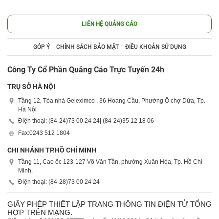
LIÊN HỆ QUẢNG CÁO
GÓP Ý
CHÍNH SÁCH BẢO MẬT
ĐIỀU KHOẢN SỬ DỤNG
Công Ty Cổ Phần Quảng Cáo Trực Tuyến 24h
TRỤ SỞ HÀ NỘI
Tầng 12, Tòa nhà Geleximco , 36 Hoàng Cầu, Phường Ô chợ Dừa, Tp.
Hà Nội
Điện thoại: (84-24)
73 00 24 24
| (84-24)
35 12 18 06
Fax:
0243 512 1804
CHI NHÁNH TP.HỒ CHÍ MINH
Tầng 11, Cao ốc 123-127 Võ Văn Tần, phường Xuân Hòa, Tp. Hồ Chí
Minh.
Điện thoại: (84-28)
73 00 24 24
GIẤY PHÉP THIẾT LẬP TRANG THÔNG TIN ĐIỆN TỬ TỔNG
HỢP TRÊN MẠNG.