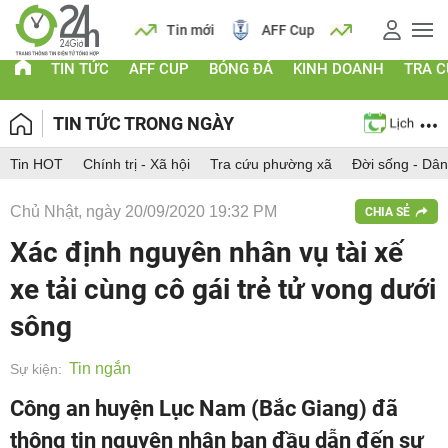
 vàng
Lịch
Tin mới
AFF Cup
Giá vàng
TIN TỨC
AFF CUP
BÓNG ĐÁ
KINH DOANH
TRA 
TIN TỨC TRONG NGÀY
Tin HOT
Chính trị - Xã hội
Tra cứu phường xã
Đời sống - Dân
Chủ Nhật, ngày 20/09/2020 19:32 PM
CHIA SẺ
Xác định nguyên nhân vụ tài xế
xe tải cùng cô gái trẻ tử vong dưới
sông
Tin ngắn
Sự kiện:
Công an huyện Lục Nam (Bắc Giang) đã
thông tin nguyên nhân ban đầu dẫn đến sự