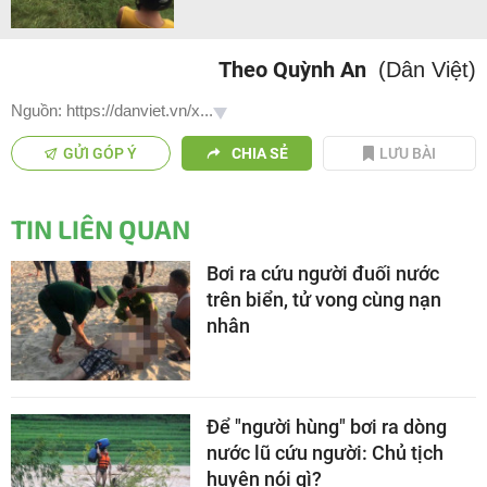
Theo Quỳnh An
(Dân Việt)
Nguồn: https://danviet.vn/x...
GỬI GÓP Ý
CHIA SẺ
LƯU BÀI
TIN LIÊN QUAN
Bơi ra cứu người đuối nước
trên biển, tử vong cùng nạn
nhân
Để "người hùng" bơi ra dòng
nước lũ cứu người: Chủ tịch
huyện nói gì?