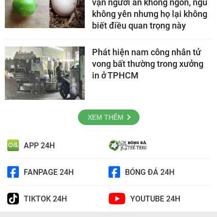
vạn người ăn không ngon, ngủ
không yên nhưng họ lại không
biết điều quan trọng này
Phát hiện nam công nhân tử
vong bất thường trong xưởng
in ở TPHCM
XEM THÊM
APP 24H
FANPAGE 24H
BÓNG ĐÁ 24H
TIKTOK 24H
YOUTUBE 24H