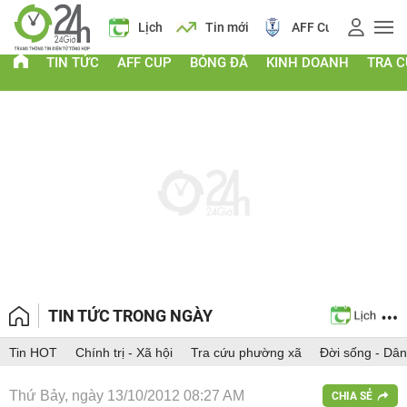
 vàng
Lịch
Tin mới
AFF Cup
Giá vàng
TIN TỨC
AFF CUP
BÓNG ĐÁ
KINH DOANH
TRA 
TIN TỨC TRONG NGÀY
Tin HOT
Chính trị - Xã hội
Tra cứu phường xã
Đời sống - Dân
Thứ Bảy, ngày 13/10/2012 08:27 AM
CHIA SẺ