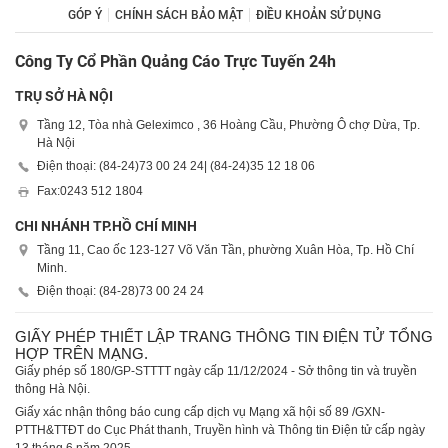
GÓP Ý
CHÍNH SÁCH BẢO MẬT
ĐIỀU KHOẢN SỬ DỤNG
Công Ty Cổ Phần Quảng Cáo Trực Tuyến 24h
TRỤ SỞ HÀ NỘI
Tầng 12, Tòa nhà Geleximco , 36 Hoàng Cầu, Phường Ô chợ Dừa, Tp.
Hà Nội
Điện thoại: (84-24)
73 00 24 24
| (84-24)
35 12 18 06
Fax:
0243 512 1804
CHI NHÁNH TP.HỒ CHÍ MINH
Tầng 11, Cao ốc 123-127 Võ Văn Tần, phường Xuân Hòa, Tp. Hồ Chí
Minh.
Điện thoại: (84-28)
73 00 24 24
GIẤY PHÉP THIẾT LẬP TRANG THÔNG TIN ĐIỆN TỬ TỔNG
HỢP TRÊN MẠNG.
Giấy phép số 180/GP-STTTT ngày cấp 11/12/2024 - Sở thông tin và truyền
thông Hà Nội.
Giấy xác nhận thông báo cung cấp dịch vụ Mạng xã hội số 89 /GXN-
PTTH&TTĐT do Cục Phát thanh, Truyền hình và Thông tin Điện tử cấp ngày
13 tháng 6 năm 2025.