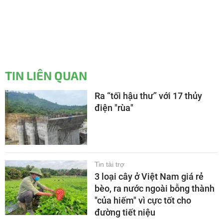
TIN LIÊN QUAN
Ra “tối hậu thư” với 17 thủy
điện "rùa"
Tin tài trợ
3 loại cây ở Việt Nam giá rẻ
bèo, ra nước ngoài bỗng thành
"của hiếm" vì cực tốt cho
đường tiết niệu