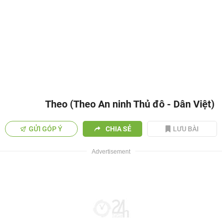
Theo (Theo An ninh Thủ đô - Dân Việt)
GỬI GÓP Ý
CHIA SẺ
LƯU BÀI