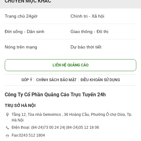
CHUYÊN MỤC KHÁC
Trang chủ 24giờ
Chính trị - Xã hội
Đời sống - Dân sinh
Giao thông - Đô thị
Nóng trên mạng
Dự báo thời tiết
LIÊN HỆ QUẢNG CÁO
GÓP Ý
CHÍNH SÁCH BẢO MẬT
ĐIỀU KHOẢN SỬ DỤNG
Công Ty Cổ Phần Quảng Cáo Trực Tuyến 24h
TRỤ SỞ HÀ NỘI
Tầng 12, Tòa nhà Geleximco , 36 Hoàng Cầu, Phường Ô chợ Dừa, Tp.
Hà Nội
Điện thoại: (84-24)
73 00 24 24
| (84-24)
35 12 18 06
Fax:
0243 512 1804