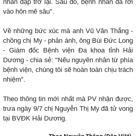
nhân đập trở lại. Sau đó, bệnh nhân đã rơi
vào hôn mê sâu".
Về những bức xúc mà anh Vũ Văn Thắng -
chồng chị My - phản ánh, ông Bùi Đức Long
- Giám đốc Bệnh viện Đa khoa tỉnh Hải
Dương - chia sẻ: "Nếu nguyên nhân từ phía
bệnh viện, chúng tôi sẽ hoàn toàn chịu trách
nhiệm".
Theo thông tin mới nhất mà PV nhận được,
trưa ngày 9/7 chị Nguyễn Thị My đã tử vong
tại BVĐK Hải Dương.