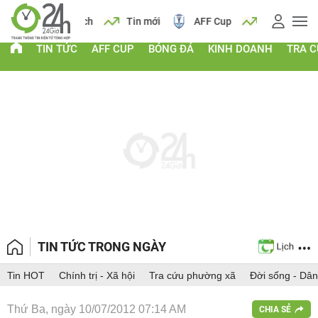
 vàng
Lịch
Tin mới
AFF Cup
Giá vàng
TIN TỨC
AFF CUP
BÓNG ĐÁ
KINH DOANH
TRA 
TIN TỨC TRONG NGÀY
Tin HOT
Chính trị - Xã hội
Tra cứu phường xã
Đời sống - Dân
Thứ Ba, ngày 10/07/2012 07:14 AM
CHIA SẺ