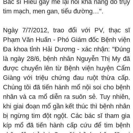
Bác sĩ Hiếu gây mê lại nói khả năng do trụy
tim mạch, men gan, tiểu đường…".
Ngày 7/7/2012, trao đổi với PV, thạc sĩ
Phạm Văn Huấn - Phó Giám đốc Bệnh viện
Đa khoa tỉnh Hải Dương - xác nhận: "Đúng
là ngày 28/6, bệnh nhân Nguyễn Thị My đã
được chuyển lên từ Bệnh viện huyện Cẩm
Giàng với triệu chứng đau ruột thừa cấp.
Chúng tôi đã tiến hành mổ nội soi cho bệnh
nhân và ca mổ diễn ra suôn sẻ. Tuy nhiên,
khi giai đoạn mổ gần kết thúc thì bệnh nhân
bị ngừng tim đột ngột. Các bác sĩ tham gia
kíp mổ đã tiến hành cấp cứu để tim bệnh