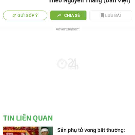
Theo Nguyễn Thắng (Dân Việt)
GỬI GÓP Ý
CHIA SẺ
LƯU BÀI
TIN LIÊN QUAN
Sản phụ tử vong bất thường: