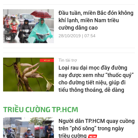
Đầu tuần, miền Bắc đón không
khí lạnh, miền Nam triều
cường dâng cao
28/10/2019 | 07:54
Tin tài trợ
Loại rau dại mọc đầy đường
nay được xem như “thuốc quý”
cho đường tiết niệu, giúp đi
tiểu thông thoáng, dễ dàng
TRIỀU CƯỜNG TP.HCM
Người dân TP.HCM quay cuồng
trên “phố sông” trong ngày
triều cường