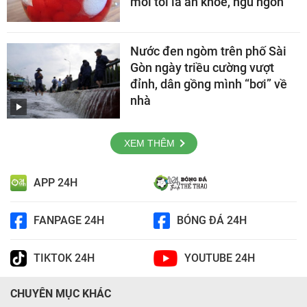
mỗi tối là ăn khỏe, ngủ ngon
Nước đen ngòm trên phố Sài
Gòn ngày triều cường vượt
đỉnh, dân gồng mình “bơi” về
nhà
XEM THÊM
APP 24H
FANPAGE 24H
BÓNG ĐÁ 24H
TIKTOK 24H
YOUTUBE 24H
CHUYÊN MỤC KHÁC