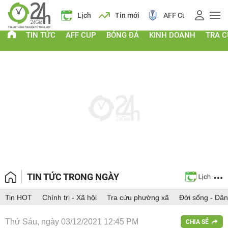
 vàng
Lịch
Tin mới
AFF Cup
Giá vàng
TIN TỨC
AFF CUP
BÓNG ĐÁ
KINH DOANH
TRA 
TIN TỨC TRONG NGÀY
Tin HOT
Chính trị - Xã hội
Tra cứu phường xã
Đời sống - Dân
Thứ Sáu, ngày 03/12/2021 12:45 PM
CHIA SẺ