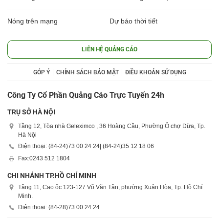
Nóng trên mạng
Dự báo thời tiết
LIÊN HỆ QUẢNG CÁO
GÓP Ý
CHÍNH SÁCH BẢO MẬT
ĐIỀU KHOẢN SỬ DỤNG
Công Ty Cổ Phần Quảng Cáo Trực Tuyến 24h
TRỤ SỞ HÀ NỘI
Tầng 12, Tòa nhà Geleximco , 36 Hoàng Cầu, Phường Ô chợ Dừa, Tp.
Hà Nội
Điện thoại: (84-24)
73 00 24 24
| (84-24)
35 12 18 06
Fax:
0243 512 1804
CHI NHÁNH TP.HỒ CHÍ MINH
Tầng 11, Cao ốc 123-127 Võ Văn Tần, phường Xuân Hòa, Tp. Hồ Chí
Minh.
Điện thoại: (84-28)
73 00 24 24