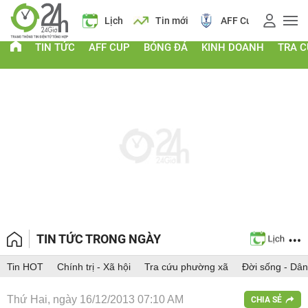
á vàng
Lịch
Tin mới
AFF Cup
Giá vàng
TIN TỨC
AFF CUP
BÓNG ĐÁ
KINH DOANH
TRA 
TIN TỨC TRONG NGÀY
Tin HOT
Chính trị - Xã hội
Tra cứu phường xã
Đời sống - Dân
Thứ Hai, ngày 16/12/2013 07:10 AM
CHIA SẺ