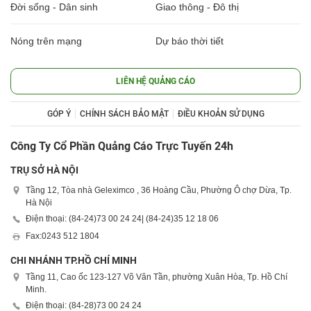
Đời sống - Dân sinh
Giao thông - Đô thị
Nóng trên mạng
Dự báo thời tiết
LIÊN HỆ QUẢNG CÁO
GÓP Ý
CHÍNH SÁCH BẢO MẬT
ĐIỀU KHOẢN SỬ DỤNG
Công Ty Cổ Phần Quảng Cáo Trực Tuyến 24h
TRỤ SỞ HÀ NỘI
Tầng 12, Tòa nhà Geleximco , 36 Hoàng Cầu, Phường Ô chợ Dừa, Tp.
Hà Nội
Điện thoại: (84-24)
73 00 24 24
| (84-24)
35 12 18 06
Fax:
0243 512 1804
CHI NHÁNH TP.HỒ CHÍ MINH
Tầng 11, Cao ốc 123-127 Võ Văn Tần, phường Xuân Hòa, Tp. Hồ Chí
Minh.
Điện thoại: (84-28)
73 00 24 24