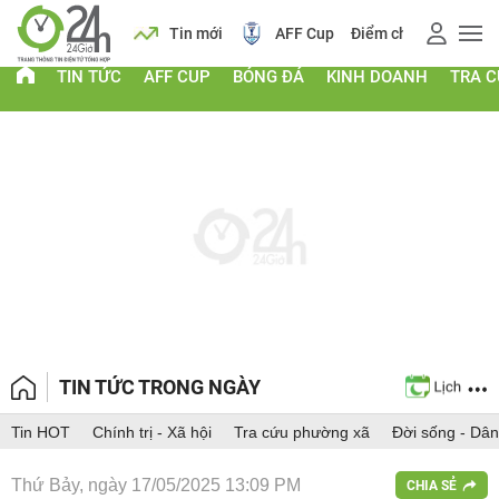
 vàng
Lịch
Tin mới
AFF Cup
Điểm chuẩn 2026
TIN TỨC
AFF CUP
BÓNG ĐÁ
KINH DOANH
TRA 
TIN TỨC TRONG NGÀY
Tin HOT
Chính trị - Xã hội
Tra cứu phường xã
Đời sống - Dân
Thứ Bảy, ngày 17/05/2025 13:09 PM
CHIA SẺ