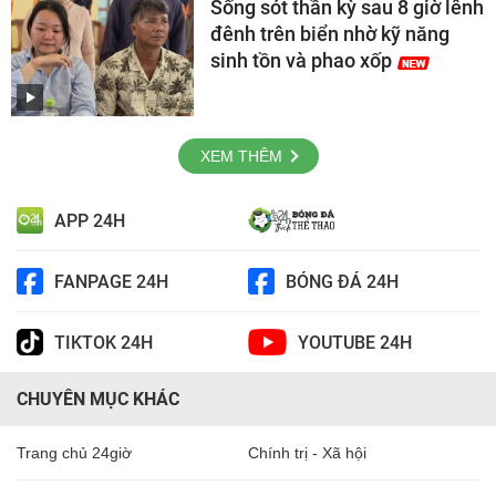
Sống sót thần kỳ sau 8 giờ lênh
đênh trên biển nhờ kỹ năng
sinh tồn và phao xốp
XEM THÊM
APP 24H
FANPAGE 24H
BÓNG ĐÁ 24H
TIKTOK 24H
YOUTUBE 24H
CHUYÊN MỤC KHÁC
Trang chủ 24giờ
Chính trị - Xã hội