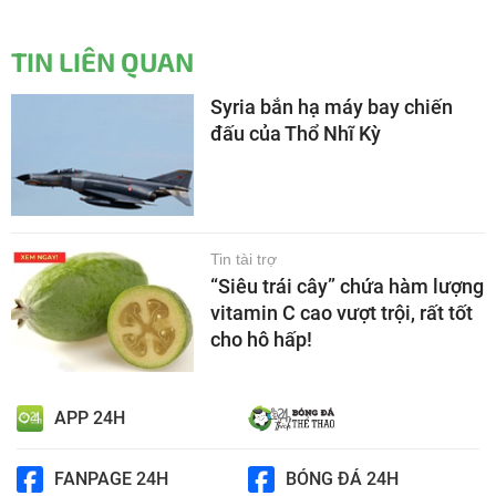
TIN LIÊN QUAN
Syria bắn hạ máy bay chiến
đấu của Thổ Nhĩ Kỳ
Tin tài trợ
“Siêu trái cây” chứa hàm lượng
vitamin C cao vượt trội, rất tốt
cho hô hấp!
APP 24H
FANPAGE 24H
BÓNG ĐÁ 24H