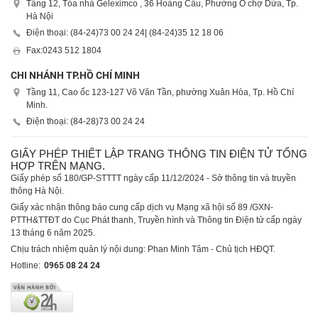
Tầng 12, Tòa nhà Geleximco , 36 Hoàng Cầu, Phường Ô chợ Dừa, Tp.
Hà Nội
Điện thoại: (84-24)
73 00 24 24
| (84-24)
35 12 18 06
Fax:
0243 512 1804
CHI NHÁNH TP.HỒ CHÍ MINH
Tầng 11, Cao ốc 123-127 Võ Văn Tần, phường Xuân Hòa, Tp. Hồ Chí
Minh.
Điện thoại: (84-28)
73 00 24 24
GIẤY PHÉP THIẾT LẬP TRANG THÔNG TIN ĐIỆN TỬ TỔNG
HỢP TRÊN MẠNG.
Giấy phép số 180/GP-STTTT ngày cấp 11/12/2024 - Sở thông tin và truyền
thông Hà Nội.
Giấy xác nhận thông báo cung cấp dịch vụ Mạng xã hội số 89 /GXN-
PTTH&TTĐT do Cục Phát thanh, Truyền hình và Thông tin Điện tử cấp ngày
13 tháng 6 năm 2025.
Chịu trách nhiệm quản lý nội dung: Phan Minh Tâm - Chủ tịch HĐQT.
Hotline:
0965 08 24 24