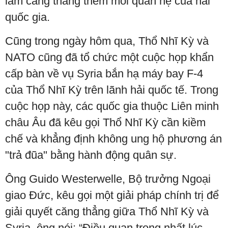
làm căng thẳng thêm mối quan hệ của hai
quốc gia.
Cũng trong ngày hôm qua, Thổ Nhĩ Kỳ và
NATO cũng đã tổ chức một cuộc họp khẩn
cấp bàn về vụ Syria bắn hạ máy bay F-4
của Thổ Nhĩ Kỳ trên lãnh hải quốc tế. Trong
cuộc họp này, các quốc gia thuộc Liên minh
châu Âu đã kêu gọi Thổ Nhĩ Kỳ cần kiềm
chế và khẳng định không ung hộ phương án
"trả đũa" bằng hành động quân sự.
Ông Guido Westerwelle, Bộ trưởng Ngoại
giao Đức, kêu gọi một giải pháp chính trị để
giải quyết căng thẳng giữa Thổ Nhĩ Kỳ và
Syria, ông nói: “Điều quan trọng nhất lúc