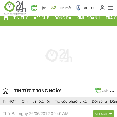
Giá vàng
Lịch
Tin mới
AFF Cup
Giá 
TIN TỨC
AFF CUP
BÓNG ĐÁ
KINH DOANH
TRA 
TIN TỨC TRONG NGÀY
Tin HOT
Chính trị - Xã hội
Tra cứu phường xã
Đời sống - Dân
Thứ Ba, ngày 26/06/2012 09:40 AM
CHIA SẺ