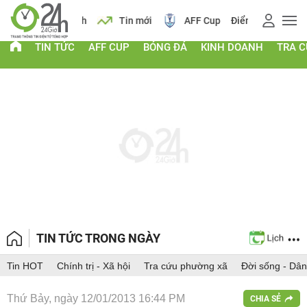
 vàng
Lịch
Tin mới
AFF Cup
Điểm chuẩn 2026
TIN TỨC
AFF CUP
BÓNG ĐÁ
KINH DOANH
TRA 
TIN TỨC TRONG NGÀY
Tin HOT
Chính trị - Xã hội
Tra cứu phường xã
Đời sống - Dân
Thứ Bảy, ngày 12/01/2013 16:44 PM
CHIA SẺ