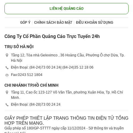
LIÊN HỆ QUẢNG CÁO
GÓP Ý
CHÍNH SÁCH BẢO MẬT
ĐIỀU KHOẢN SỬ DỤNG
Công Ty Cổ Phần Quảng Cáo Trực Tuyến 24h
TRỤ SỞ HÀ NỘI
Tầng 12, Tòa nhà Geleximco , 36 Hoàng Cầu, Phường Ô chợ Dừa, Tp.
Hà Nội
Điện thoại: (84-24)
73 00 24 24
| (84-24)
35 12 18 06
Fax:
0243 512 1804
CHI NHÁNH TP.HỒ CHÍ MINH
Tầng 11, Cao ốc 123-127 Võ Văn Tần, phường Xuân Hòa, Tp. Hồ Chí
Minh.
Điện thoại: (84-28)
73 00 24 24
GIẤY PHÉP THIẾT LẬP TRANG THÔNG TIN ĐIỆN TỬ TỔNG
HỢP TRÊN MẠNG.
Giấy phép số 180/GP-STTTT ngày cấp 11/12/2024 - Sở thông tin và truyền