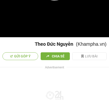
Play
Video
Theo Đức Nguyễn
(Khampha.vn)
GỬI GÓP Ý
CHIA SẺ
LƯU BÀI