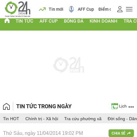
 vàng
Lịch
Tin mới
AFF Cup
Điểm chuẩn 2026
TIN TỨC
AFF CUP
BÓNG ĐÁ
KINH DOANH
TRA 
TIN TỨC TRONG NGÀY
Tin HOT
Chính trị - Xã hội
Tra cứu phường xã
Đời sống - Dân
Thứ Sáu, ngày 11/04/2014 19:02 PM
CHIA SẺ