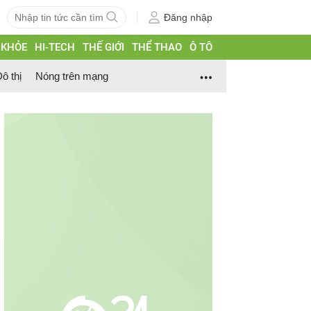
Đăng nhập
 KHỎE
HI-TECH
THẾ GIỚI
THỂ THAO
Ô TÔ
ô thị
Nóng trên mạng