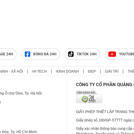
AGE 24H
BÓNG ĐÁ 24H
TIKTOK 24H
YOUTUB
NINH - XÃ HỘI
HI-TECH
KINH DOANH
ĐẸP
GIẢI TRÍ
TH
CÔNG TY CỔ PHẦN QUẢNG 
ng Ô chợ Dừa, Tp. Hà Nội
6
GIẤY PHÉP THIẾT LẬP TRANG T
Giấy phép số 180/GP-STTTT ngày cấ
Giấy xác nhận thông báo cung cấp
 Hòa, Tp. Hồ Chí Minh.