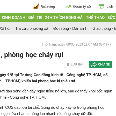
Đoán tỷ số
Lịch
KINH DOANH
GIẢI TRÍ
24H THÍCH BÓNG ĐÁ - THỂ THAO
SỨC
 Xã hội
Tra cứu phường xã
Đời sống - Dân sinh
Giao thông - Đ
Thứ Năm, ngày 09/05/2013 11:07 AM (GMT+7)
, phòng học cháy rụi
LƯU BÀI
CHIA SẺ
ngày 9/5 tại Trường Cao đẳng kinh tế - Công nghệ TP. HCM, số
– TPHCM) khiến hai phòng học bị thiêu rụi.
gười dân sống gần đây nghe tiếng nổ lớn, sau đó thấy khói bốc ngùn
inh tế - Công nghệ TP. HCM.
h CO2 dập lửa tại chỗ. Song do cháy xảy ra trong phòng học
 ngọn lửa nhanh chóng lan nhanh rồi bùng cháy dữ dội.