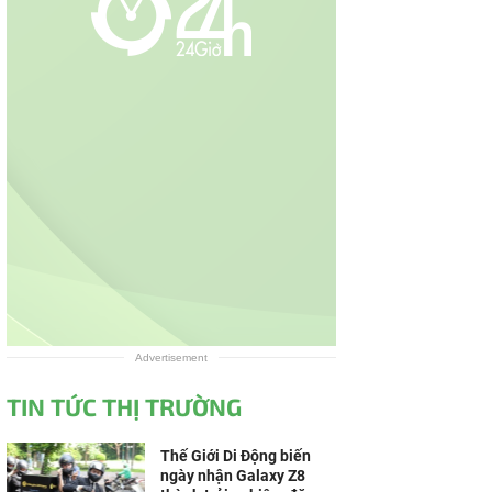
Advertisement
TIN TỨC THỊ TRƯỜNG
Thế Giới Di Động biến
ngày nhận Galaxy Z8