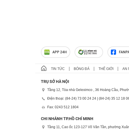
APP 24H
FANP
TIN TỨC
BÓNG ĐÁ
THẾ GIỚI
AN 
TRỤ SỞ HÀ NỘI
Tầng 12, Tòa nhà Geleximco , 36 Hoàng Cầu, Phườ
Điện thoại: (84-24) 73 00 24 24 | (84-24) 35 12 18 0
Fax: 0243 512 1804
CHI NHÁNH TP.HỒ CHÍ MINH
Tầng 11, Cao ốc 123-127 Võ Văn Tần, phường Xuân