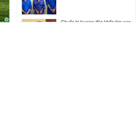
Chuẩn bị hương đèn khấn tìm con
trôi giữa biển, người cha 'đứng
tim' khi nghe con từ cõi chết trở
về
Bí thư Đặc khu Phú Quốc Đinh
Văn Nơi: Ngưng cung cấp điện,
nước, viễn thông, rút giấy phép
các cơ sở kinh doanh vi phạm