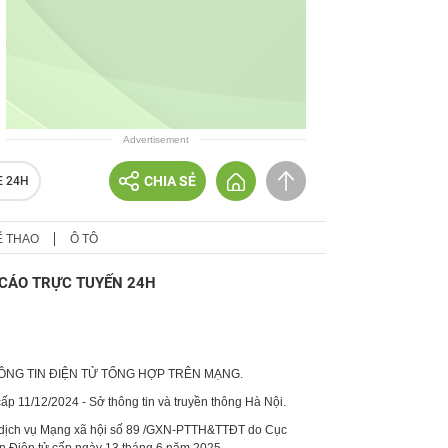
Advertisement
CHIA SẺ
E 24H
Ể THAO
Ô TÔ
CÁO TRỰC TUYẾN 24H
HÔNG TIN ĐIỆN TỬ TỔNG HỢP TRÊN MẠNG.
p 11/12/2024 - Sở thông tin và truyền thông Hà Nội.
 dịch vụ Mạng xã hội số 89 /GXN-PTTH&TTĐT do Cục