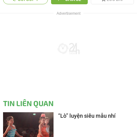
TIN LIÊN QUAN
“Lò” luyện siêu mẫu nhí