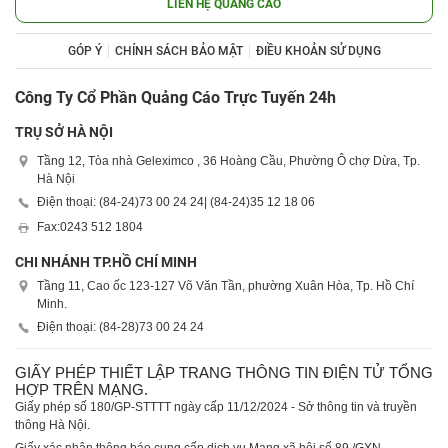
LIÊN HỆ QUẢNG CÁO
GÓP Ý
CHÍNH SÁCH BẢO MẬT
ĐIỀU KHOẢN SỬ DỤNG
Công Ty Cổ Phần Quảng Cáo Trực Tuyến 24h
TRỤ SỞ HÀ NỘI
Tầng 12, Tòa nhà Geleximco , 36 Hoàng Cầu, Phường Ô chợ Dừa, Tp.
Hà Nội
Điện thoại: (84-24)
73 00 24 24
| (84-24)
35 12 18 06
Fax:
0243 512 1804
CHI NHÁNH TP.HỒ CHÍ MINH
Tầng 11, Cao ốc 123-127 Võ Văn Tần, phường Xuân Hòa, Tp. Hồ Chí
Minh.
Điện thoại: (84-28)
73 00 24 24
GIẤY PHÉP THIẾT LẬP TRANG THÔNG TIN ĐIỆN TỬ TỔNG
HỢP TRÊN MẠNG.
Giấy phép số 180/GP-STTTT ngày cấp 11/12/2024 - Sở thông tin và truyền
thông Hà Nội.
Giấy xác nhận thông báo cung cấp dịch vụ Mạng xã hội số 89 /GXN-