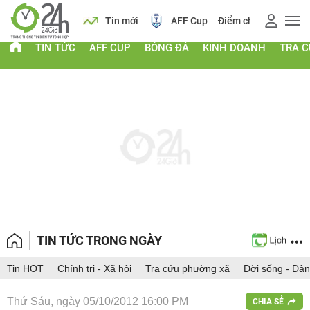
 vàng
Lịch
Tin mới
AFF Cup
Điểm chuẩn 2026
TIN TỨC
AFF CUP
BÓNG ĐÁ
KINH DOANH
TRA 
TIN TỨC TRONG NGÀY
Tin HOT
Chính trị - Xã hội
Tra cứu phường xã
Đời sống - Dân
Thứ Sáu, ngày 05/10/2012 16:00 PM
CHIA SẺ