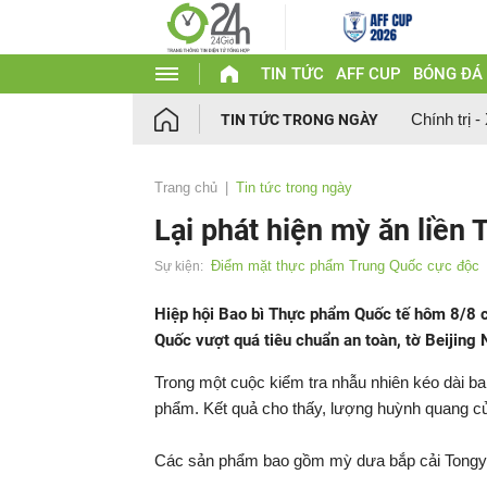
TIN TỨC
AFF CUP
BÓNG ĐÁ
Chính trị -
TIN TỨC TRONG NGÀY
Trang chủ
Tin tức trong ngày
Lại phát hiện mỳ ăn liền
Điểm mặt thực phẩm Trung Quốc cực độc
Sự kiện:
Hiệp hội Bao bì Thực phẩm Quốc tế hôm 8/8 ch
Quốc vượt quá tiêu chuẩn an toàn, tờ Beijing 
Trong một cuộc kiểm tra nhẫu nhiên kéo dài ba
phẩm. Kết quả cho thấy, lượng huỳnh quang củ
Các sản phẩm bao gồm mỳ dưa bắp cải Tongyi