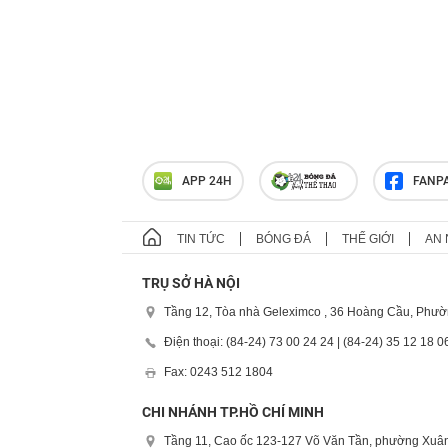
APP 24H
FANP
TIN TỨC
BÓNG ĐÁ
THẾ GIỚI
AN 
TRỤ SỞ HÀ NỘI
Tầng 12, Tòa nhà Geleximco , 36 Hoàng Cầu, Phườ
Điện thoại: (84-24) 73 00 24 24 | (84-24) 35 12 18 0
Fax: 0243 512 1804
CHI NHÁNH TP.HỒ CHÍ MINH
Tầng 11, Cao ốc 123-127 Võ Văn Tần, phường Xuân