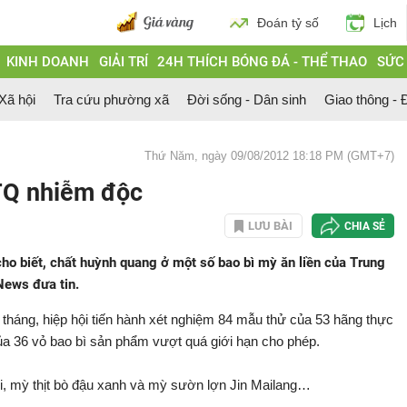
Đoán tỷ số
Lịch
KINH DOANH
GIẢI TRÍ
24H THÍCH BÓNG ĐÁ - THỂ THAO
SỨC
 Xã hội
Tra cứu phường xã
Đời sống - Dân sinh
Giao thông - Đ
Thứ Năm, ngày 09/08/2012 18:18 PM (GMT+7)
 TQ nhiễm độc
LƯU BÀI
CHIA SẺ
o biết, chất huỳnh quang ở một số bao bì mỳ ăn liền của Trung
News đưa tin.
 tháng, hiệp hội tiến hành xét nghiệm 84 mẫu thử của 53 hãng thực
a 36 vỏ bao bì sản phẩm vượt quá giới hạn cho phép.
, mỳ thịt bò đậu xanh và mỳ sườn lợn Jin Mailang…