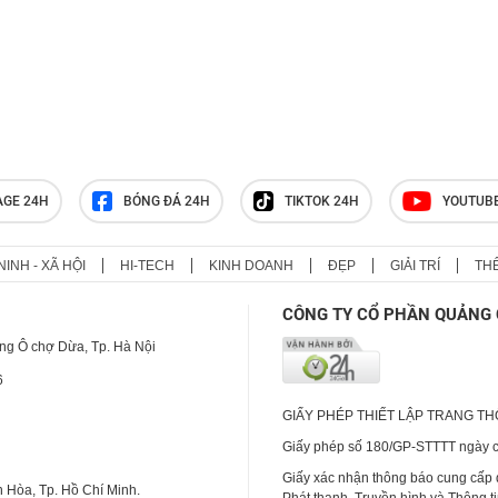
AGE 24H
BÓNG ĐÁ 24H
TIKTOK 24H
YOUTUB
NINH - XÃ HỘI
HI-TECH
KINH DOANH
ĐẸP
GIẢI TRÍ
TH
CÔNG TY CỔ PHẦN QUẢNG 
ng Ô chợ Dừa, Tp. Hà Nội
6
GIẤY PHÉP THIẾT LẬP TRANG T
Giấy phép số 180/GP-STTTT ngày cấ
Giấy xác nhận thông báo cung cấp
 Hòa, Tp. Hồ Chí Minh.