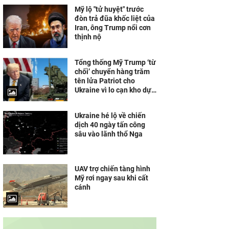
Mỹ lộ "tử huyệt" trước
đòn trả đũa khốc liệt của
Iran, ông Trump nổi cơn
thịnh nộ
Tổng thống Mỹ Trump ‘từ
chối’ chuyển hàng trăm
tên lửa Patriot cho
Ukraine vì lo cạn kho dự
trữ
Ukraine hé lộ về chiến
dịch 40 ngày tấn công
sâu vào lãnh thổ Nga
UAV trợ chiến tàng hình
Mỹ rơi ngay sau khi cất
cánh