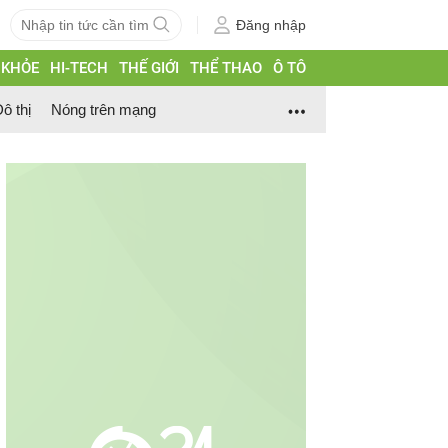
Đăng nhập
 KHỎE
HI-TECH
THẾ GIỚI
THỂ THAO
Ô TÔ
ô thị
Nóng trên mạng