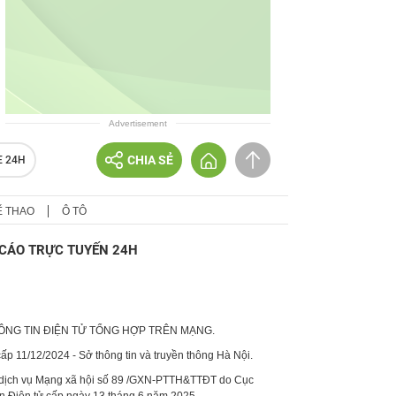
Advertisement
CHIA SẺ
E 24H
Ể THAO
Ô TÔ
CÁO TRỰC TUYẾN 24H
HÔNG TIN ĐIỆN TỬ TỔNG HỢP TRÊN MẠNG.
p 11/12/2024 - Sở thông tin và truyền thông Hà Nội.
 dịch vụ Mạng xã hội số 89 /GXN-PTTH&TTĐT do Cục