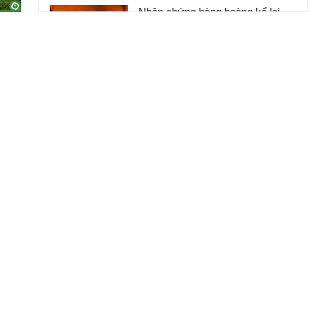
Nhân chứng bàng hoàng kể lại
khoảnh khắc chợ Biên Hòa bốc
cháy
Giếng tự phun khí và nước cực
mạnh gây xói lở, đứng gần thấy
chóng mặt