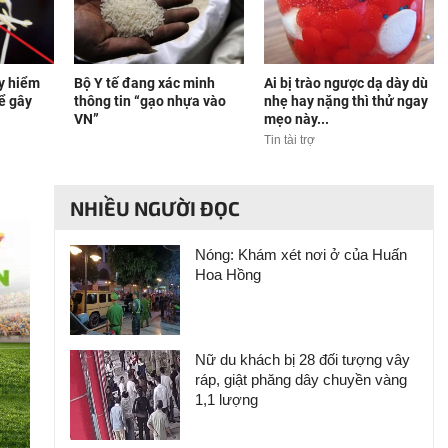
y hiểm
Bộ Y tế đang xác minh
Ai bị trào ngược dạ dày dù
hể gây
thông tin “gạo nhựa vào
nhẹ hay nặng thì thử ngay
VN”
mẹo này...
Tin tài trợ
NHIỀU NGƯỜI ĐỌC
Nóng: Khám xét nơi ở của Huấn
Hoa Hồng
Nữ du khách bị 28 đối tượng vây
ráp, giật phăng dây chuyền vàng
1,1 lượng