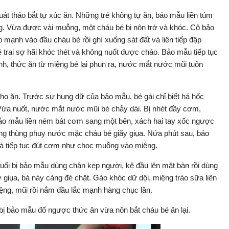
uát tháo bắt tự xúc ăn. Những trẻ không tự ăn, bảo mẫu liền túm
ệng. Vừa được vài muỗng, một cháu bé bị nôn trớ và khóc. Cô bảo
 mạnh vào đầu cháu bé rồi ghì xuống sát đất và liên tiếp đập
trai sợ hãi khóc thét và không nuốt được cháo. Bảo mẫu tiếp tục
ánh, thức ăn từ miệng bé lại phun ra, nước mắt nước mũi tuôn
o ăn. Trước sự hung dữ của bảo mẫu, bé gái chỉ biết há hốc
Vừa nuốt, nước mắt nước mũi bé chảy dài. Bị nhét đầy cơm,
ảo mẫu liền ném bát cơm sang một bên, xách hai tay xốc ngược
rong thùng phuy nước mặc cháu bé giãy giụa. Nửa phút sau, bảo
 và tiếp tục đút cơm như chọc muỗng vào miệng.
tuổi bị bảo mẫu dùng chân kẹp người, kê đầu lên mặt bàn rồi dùng
y giụa, bà này càng đè chặt. Gào khóc dữ dội, miệng trào sữa liên
miệng, mũi rồi nắm đầu lắc mạnh hàng chục lần.
 bị bảo mẫu đổ ngược thức ăn vừa nôn bắt cháu bé ăn lại.