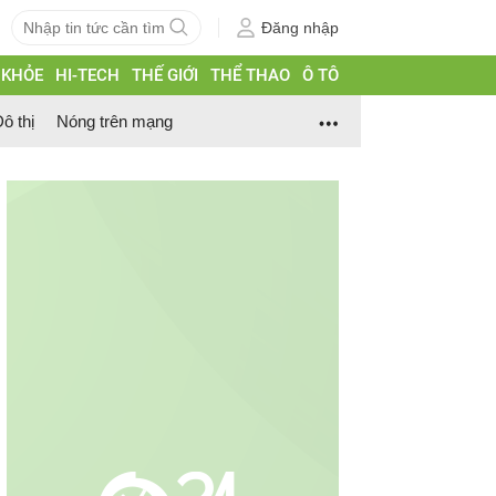
Đăng nhập
 KHỎE
HI-TECH
THẾ GIỚI
THỂ THAO
Ô TÔ
ô thị
Nóng trên mạng