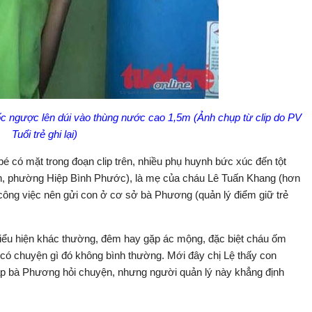
c ngược lên dúi vào thùng nước cao 1,5m (Ảnh chụp từ clip do PV
Tuổi trẻ ghi lại)
é có mặt trong đoạn clip trên, nhiều phụ huynh bức xúc đến tột
nh, phường Hiệp Bình Phước), là mẹ của cháu Lê Tuấn Khang (hơn
i công việc nên gửi con ở cơ sở bà Phương (quản lý điểm giữ trẻ
 biểu hiện khác thường, đêm hay gặp ác mộng, đặc biệt cháu ốm
ờ có chuyện gì đó không bình thường. Mới đây chị Lệ thấy con
ặp bà Phương hỏi chuyện, nhưng người quản lý này khẳng định