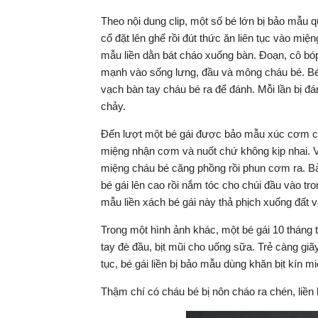
Theo nội dung clip, một số bé lớn bị bảo mẫu q
cổ đặt lên ghế rồi đút thức ăn liên tục vào mi
mẫu liền dằn bát cháo xuống bàn. Đoạn, cô bóp
mạnh vào sống lưng, đầu và mông cháu bé. Bé 
vạch bàn tay cháu bé ra để đánh. Mỗi lần bị đ
chảy.
Đến lượt một bé gái được bảo mẫu xúc cơm ch
miệng nhận cơm và nuốt chứ không kịp nhai. 
miệng cháu bé căng phồng rồi phun cơm ra. B
bé gái lên cao rồi nắm tóc cho chúi đầu vào t
mẫu liền xách bé gái này thả phịch xuống đất
Trong một hình ảnh khác, một bé gái 10 tháng 
tay đè đầu, bịt mũi cho uống sữa. Trẻ càng giã
tục, bé gái liền bị bảo mẫu dùng khăn bịt kín 
Thậm chí có cháu bé bị nôn cháo ra chén, liền