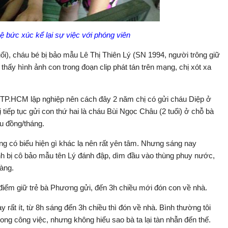
ệ bức xúc kể lại sự việc với phóng viên
i), cháu bé bị bảo mẫu Lê Thị Thiên Lý (SN 1994, người trông giữ
thấy hình ảnh con trong đoạn clip phát tán trên mạng, chị xót xa
TP.HCM lập nghiệp nên cách đây 2 năm chị có gửi cháu Diệp ở
tiếp tục gửi con thứ hai là cháu Bùi Ngọc Châu (2 tuổi) ở chỗ bà
ệu đồng/tháng.
ông có biểu hiện gì khác lạ nên rất yên tâm. Nhưng sáng nay
ình bị cô bảo mẫu tên Lý đánh đập, dìm đầu vào thùng phuy nước,
àng.
iểm giữ trẻ bà Phương gửi, đến 3h chiều mới đón con về nhà.
y rất ít, từ 8h sáng đến 3h chiều thì đón về nhà. Bình thường tôi
rong công việc, nhưng không hiểu sao bà ta lại tàn nhẫn đến thế.