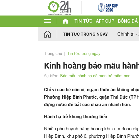
TIN TỨC
AFF CUP
BÓNG ĐÁ
Chính trị -
TIN TỨC TRONG NGÀY
Trang chủ
Tin tức trong ngày
Kinh hoàng bảo mẫu hàn
Bảo mẫu hành hạ dã man trẻ mầm non
Sự kiện:
Chỉ vì các bé nôn ói, ngậm thức ăn không chị
Phường Hiệp Bình Phước, quận Thủ Đức (TPHC
đựng nước để bắt các cháu ăn nhanh hơn.
Hành hạ trẻ không thương tiếc
Nhiều phụ huynh bàng hoàng khi xem đoạn clip 
Hiệp Bình, khu phố 6, phường Hiệp Bình Phướ