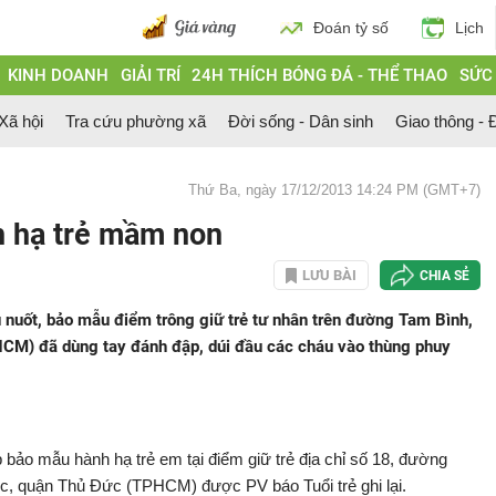
Đoán tỷ số
Lịch
KINH DOANH
GIẢI TRÍ
24H THÍCH BÓNG ĐÁ - THỂ THAO
SỨC
 Xã hội
Tra cứu phường xã
Đời sống - Dân sinh
Giao thông - Đ
Thứ Ba, ngày 17/12/2013 14:24 PM (GMT+7)
h hạ trẻ mầm non
LƯU BÀI
CHIA SẺ
u nuốt, bảo mẫu điểm trông giữ trẻ tư nhân trên đường Tam Bình,
M) đã dùng tay đánh đập, dúi đầu các cháu vào thùng phuy
bảo mẫu hành hạ trẻ em tại điểm giữ trẻ địa chỉ số 18, đường
c, quận Thủ Đức (TPHCM) được PV báo Tuổi trẻ ghi lại.