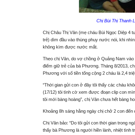
Chị Bùi Thị Thanh L
Chị Châu Thị Vân (mẹ cháu Bùi Ngọc Diệp 4 tuổ
trẻ) dìm đầu vào thùng phuy nước nói, khi nhìn 
không kìm được nước mắt.
Theo chị Vân, do vợ chồng ở Quảng Nam vào 
điểm giữ trẻ của bà Phương. Tháng 8/2013, chị 
Phương với số tiền tổng cộng 2 cháu là 2,4 tri
“Thời gian gửi con ở đây tôi thấy các cháu kh
(17/12) tôi tình cờ xem được đoạn clip con m
tôi mới bàng hoàng”, chị Vân chưa hết bàng ho
Khoảng 8h sáng hằng ngày chị chở 2 con đến đ
Chị Vân bảo: “Do tôi gửi con thời gian trong ngà
thấy bà Phương là người hiền lành, nhiệt tình t