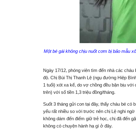
Một bé gái không chịu nuốt cơm bị bảo mẫu xố
Ngày 17/12, phóng viên tìm đến nhà các cháu b
độ. Chị Bùi Thị Thanh Lệ (ngụ đường Hiệp Bì
1 tuổi) xót xa kể, do vợ chồng đều bận bịu vớ
trên) với số tiền 1,3 triệu đồng/tháng.
Suốt 3 tháng gửi con tại đây, thấy cháu bé có
yếu rất nhiều so với trước nên chị Lệ nghi ng
không dám đến điểm giữ trẻ học, chị đã đến g
không có chuyện hành hạ gì ở đây.