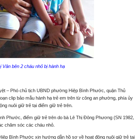
ị Vân bên 2 cháu nhỏ bị hành hạ
Nguyệt – Phó chủ tịch UBND phường Hiệp Bình Phước, quận Thủ
đoạn clip bảo mẫu hành hạ trẻ em trên từ công an phường, phía ủy
g nuôi giữ trẻ tại điểm giữ trẻ trên.
h Phước, điểm giữ trẻ trên do bà Lê Thị Đông Phương (SN 1982,
hác chăm sóc các cháu nhỏ.
p Bình Phước xin hướng dẫn hồ sơ về hoạt động nuôi giữ trẻ tại