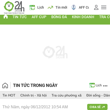
 vàng
Lịch
Tin mới
AFF Cup
Giá vàng
TIN TỨC
AFF CUP
BÓNG ĐÁ
KINH DOANH
TRA 
TIN TỨC TRONG NGÀY
Tin HOT
Chính trị - Xã hội
Tra cứu phường xã
Đời sống - Dân
Thứ Năm, ngày 06/12/2012 10:54 AM
CHIA SẺ