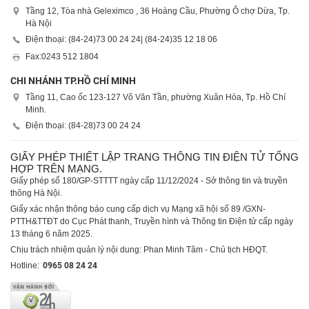
Tầng 12, Tòa nhà Geleximco , 36 Hoàng Cầu, Phường Ô chợ Dừa, Tp.
Hà Nội
Điện thoại: (84-24)
73 00 24 24
| (84-24)
35 12 18 06
Fax:
0243 512 1804
CHI NHÁNH TP.HỒ CHÍ MINH
Tầng 11, Cao ốc 123-127 Võ Văn Tần, phường Xuân Hòa, Tp. Hồ Chí
Minh.
Điện thoại: (84-28)
73 00 24 24
GIẤY PHÉP THIẾT LẬP TRANG THÔNG TIN ĐIỆN TỬ TỔNG
HỢP TRÊN MẠNG.
Giấy phép số 180/GP-STTTT ngày cấp 11/12/2024 - Sở thông tin và truyền
thông Hà Nội.
Giấy xác nhận thông báo cung cấp dịch vụ Mạng xã hội số 89 /GXN-
PTTH&TTĐT do Cục Phát thanh, Truyền hình và Thông tin Điện tử cấp ngày
13 tháng 6 năm 2025.
Chịu trách nhiệm quản lý nội dung: Phan Minh Tâm - Chủ tịch HĐQT.
Hotline:
0965 08 24 24