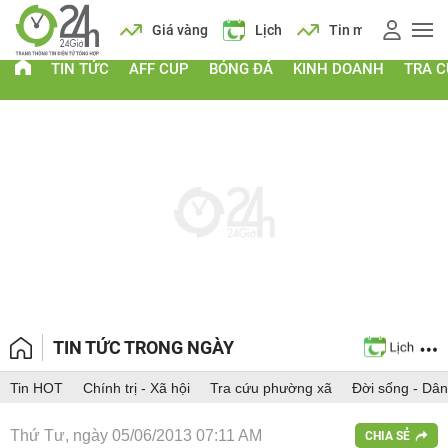
6
Giá vàng
Lịch
Tin mới
AFF Cup
TIN TỨC
AFF CUP
BÓNG ĐÁ
KINH DOANH
TRA 
TIN TỨC TRONG NGÀY
Tin HOT
Chính trị - Xã hội
Tra cứu phường xã
Đời sống - Dân
Thứ Tư, ngày 05/06/2013 07:11 AM
CHIA SẺ