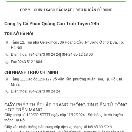
GÓP Ý
CHÍNH SÁCH BẢO MẬT
ĐIỀU KHOẢN SỬ DỤNG
Công Ty Cổ Phần Quảng Cáo Trực Tuyến 24h
TRỤ SỞ HÀ NỘI
Tầng 12, Tòa nhà Geleximco , 36 Hoàng Cầu, Phường Ô chợ Dừa, Tp.
Hà Nội
Điện thoại: (84-24)
73 00 24 24
| (84-24)
35 12 18 06
Fax:
0243 512 1804
CHI NHÁNH TP.HỒ CHÍ MINH
Tầng 11, Cao ốc 123-127 Võ Văn Tần, phường Xuân Hòa, Tp. Hồ Chí
Minh.
Điện thoại: (84-28)
73 00 24 24
GIẤY PHÉP THIẾT LẬP TRANG THÔNG TIN ĐIỆN TỬ TỔNG
HỢP TRÊN MẠNG.
Giấy phép số 180/GP-STTTT ngày cấp 11/12/2024 - Sở thông tin và truyền
thông Hà Nội.
Giấy xác nhận thông báo cung cấp dịch vụ Mạng xã hội số 89 /GXN-