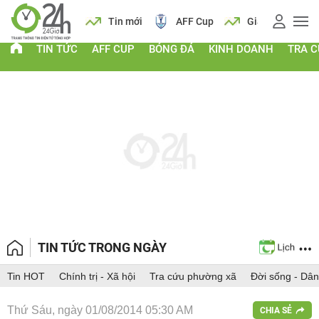
 vàng
Lịch
Tin mới
AFF Cup
Giá vàng
TIN TỨC
AFF CUP
BÓNG ĐÁ
KINH DOANH
TRA 
TIN TỨC TRONG NGÀY
Tin HOT
Chính trị - Xã hội
Tra cứu phường xã
Đời sống - Dân
Thứ Sáu, ngày 01/08/2014 05:30 AM
CHIA SẺ