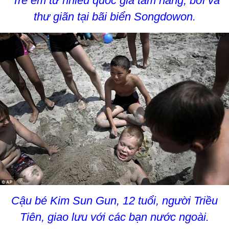
Trẻ em từ nhiều quốc gia tắm nắng, bơi và
thư giãn tại bãi biển Songdowon.
Cậu bé Kim Sun Gun, 12 tuổi, người Triều
Tiên, giao lưu với các bạn nước ngoài.