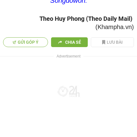
Songdowon.
Theo Huy Phong (Theo Daily Mail)
(Khampha.vn)
GỬI GÓP Ý
CHIA SẺ
LƯU BÀI