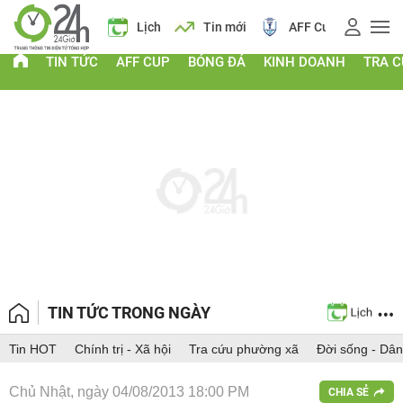
Giá vàng
Lịch
Tin mới
AFF Cup
Giá
TIN TỨC
AFF CUP
BÓNG ĐÁ
KINH DOANH
TRA 
TIN TỨC TRONG NGÀY
Tin HOT
Chính trị - Xã hội
Tra cứu phường xã
Đời sống - Dân
Chủ Nhật, ngày 04/08/2013 18:00 PM
CHIA SẺ