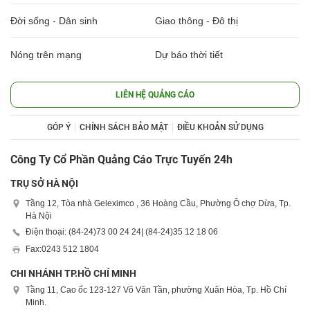
Đời sống - Dân sinh
Giao thông - Đô thị
Nóng trên mạng
Dự báo thời tiết
LIÊN HỆ QUẢNG CÁO
GÓP Ý
CHÍNH SÁCH BẢO MẬT
ĐIỀU KHOẢN SỬ DỤNG
Công Ty Cổ Phần Quảng Cáo Trực Tuyến 24h
TRỤ SỞ HÀ NỘI
Tầng 12, Tòa nhà Geleximco , 36 Hoàng Cầu, Phường Ô chợ Dừa, Tp.
Hà Nội
Điện thoại: (84-24)
73 00 24 24
| (84-24)
35 12 18 06
Fax:
0243 512 1804
CHI NHÁNH TP.HỒ CHÍ MINH
Tầng 11, Cao ốc 123-127 Võ Văn Tần, phường Xuân Hòa, Tp. Hồ Chí
Minh.