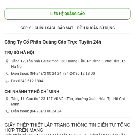
LIÊN HỆ QUẢNG CÁO
GÓP Ý
CHÍNH SÁCH BẢO MẬT
ĐIỀU KHOẢN SỬ DỤNG
Công Ty Cổ Phần Quảng Cáo Trực Tuyến 24h
TRỤ SỞ HÀ NỘI
Tầng 12, Tòa nhà Geleximco , 36 Hoàng Cầu, Phường Ô chợ Dừa, Tp.
Hà Nội
Điện thoại: (84-24)
73 00 24 24
| (84-24)
35 12 18 06
Fax:
0243 512 1804
CHI NHÁNH TP.HỒ CHÍ MINH
Tầng 11, Cao ốc 123-127 Võ Văn Tần, phường Xuân Hòa, Tp. Hồ Chí
Minh.
Điện thoại: (84-28)
73 00 24 24
GIẤY PHÉP THIẾT LẬP TRANG THÔNG TIN ĐIỆN TỬ TỔNG
HỢP TRÊN MẠNG.