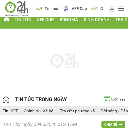
 vàng
Lịch
Tin mới
AFF Cup
Giá vàng
TIN TỨC
AFF CUP
BÓNG ĐÁ
KINH DOANH
TRA 
TIN TỨC TRONG NGÀY
Tin HOT
Chính trị - Xã hội
Tra cứu phường xã
Đời sống - Dân
Thứ Bảy, ngày 09/05/2026 07:43 AM
CHIA SẺ