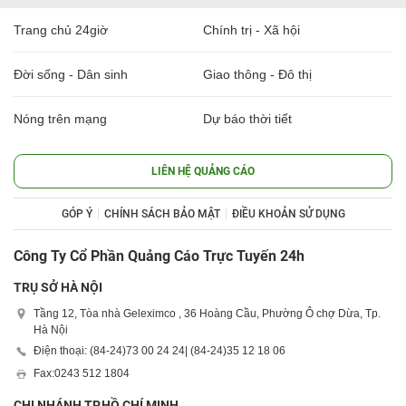
Trang chủ 24giờ
Chính trị - Xã hội
Đời sống - Dân sinh
Giao thông - Đô thị
Nóng trên mạng
Dự báo thời tiết
LIÊN HỆ QUẢNG CÁO
GÓP Ý
CHÍNH SÁCH BẢO MẬT
ĐIỀU KHOẢN SỬ DỤNG
Công Ty Cổ Phần Quảng Cáo Trực Tuyến 24h
TRỤ SỞ HÀ NỘI
Tầng 12, Tòa nhà Geleximco , 36 Hoàng Cầu, Phường Ô chợ Dừa, Tp.
Hà Nội
Điện thoại: (84-24)
73 00 24 24
| (84-24)
35 12 18 06
Fax:
0243 512 1804
CHI NHÁNH TP.HỒ CHÍ MINH