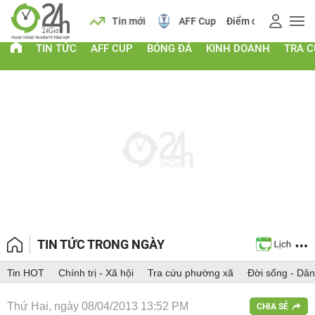
 vàng
Lịch
Tin mới
AFF Cup
Điểm chuẩn 2026
TIN TỨC
AFF CUP
BÓNG ĐÁ
KINH DOANH
TRA 
TIN TỨC TRONG NGÀY
Tin HOT
Chính trị - Xã hội
Tra cứu phường xã
Đời sống - Dân
Thứ Hai, ngày 08/04/2013 13:52 PM
CHIA SẺ