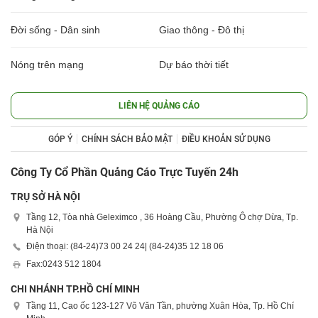
Đời sống - Dân sinh
Giao thông - Đô thị
Nóng trên mạng
Dự báo thời tiết
LIÊN HỆ QUẢNG CÁO
GÓP Ý
CHÍNH SÁCH BẢO MẬT
ĐIỀU KHOẢN SỬ DỤNG
Công Ty Cổ Phần Quảng Cáo Trực Tuyến 24h
TRỤ SỞ HÀ NỘI
Tầng 12, Tòa nhà Geleximco , 36 Hoàng Cầu, Phường Ô chợ Dừa, Tp.
Hà Nội
Điện thoại: (84-24)
73 00 24 24
| (84-24)
35 12 18 06
Fax:
0243 512 1804
CHI NHÁNH TP.HỒ CHÍ MINH
Tầng 11, Cao ốc 123-127 Võ Văn Tần, phường Xuân Hòa, Tp. Hồ Chí