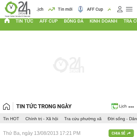
 vàng
Lịch
Tin mới
AFF Cup
Giá vàng
TIN TỨC
AFF CUP
BÓNG ĐÁ
KINH DOANH
TRA 
TIN TỨC TRONG NGÀY
Tin HOT
Chính trị - Xã hội
Tra cứu phường xã
Đời sống - Dân
Thứ Ba, ngày 13/08/2013 17:21 PM
CHIA SẺ