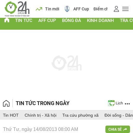
 vàng
Lịch
Tin mới
AFF Cup
Điểm chuẩn 2026
TIN TỨC
AFF CUP
BÓNG ĐÁ
KINH DOANH
TRA 
TIN TỨC TRONG NGÀY
Tin HOT
Chính trị - Xã hội
Tra cứu phường xã
Đời sống - Dân
Thứ Tư, ngày 14/08/2013 08:00 AM
CHIA SẺ