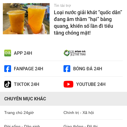
Tin tài trợ
Loại nước giải khát “quốc dân”
đang âm thầm “hại” bàng
quang, khiến số lần đi tiểu
tăng chóng mặt!
APP 24H
FANPAGE 24H
BÓNG ĐÁ 24H
TIKTOK 24H
YOUTUBE 24H
CHUYÊN MỤC KHÁC
Trang chủ 24giờ
Chính trị - Xã hội
Đời sống - Dân sinh
Giao thông - Đô thị