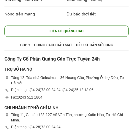
Nóng trên mạng
Dự báo thời tiết
LIÊN HỆ QUẢNG CÁO
GÓP Ý
CHÍNH SÁCH BẢO MẬT
ĐIỀU KHOẢN SỬ DỤNG
Công Ty Cổ Phần Quảng Cáo Trực Tuyến 24h
TRỤ SỞ HÀ NỘI
Tầng 12, Tòa nhà Geleximco , 36 Hoàng Cầu, Phường Ô chợ Dừa, Tp.
Hà Nội
Điện thoại: (84-24)
73 00 24 24
| (84-24)
35 12 18 06
Fax:
0243 512 1804
CHI NHÁNH TP.HỒ CHÍ MINH
Tầng 11, Cao ốc 123-127 Võ Văn Tần, phường Xuân Hòa, Tp. Hồ Chí
Minh.
Điện thoại: (84-28)
73 00 24 24