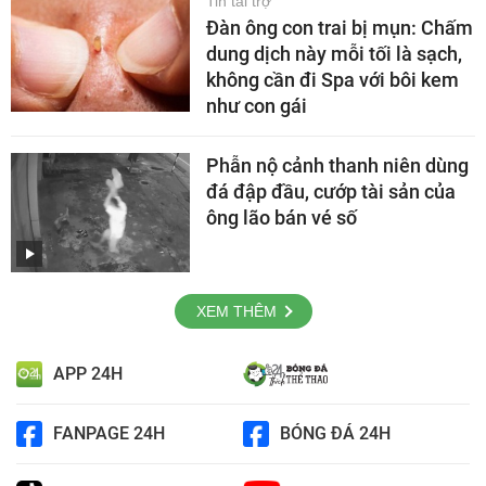
Tin tài trợ
Đàn ông con trai bị mụn: Chấm
dung dịch này mỗi tối là sạch,
không cần đi Spa với bôi kem
như con gái
Phẫn nộ cảnh thanh niên dùng
đá đập đầu, cướp tài sản của
ông lão bán vé số
XEM THÊM
APP 24H
FANPAGE 24H
BÓNG ĐÁ 24H