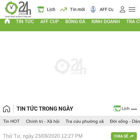
 vàng
Lịch
Tin mới
AFF Cup
Giá vàng
TIN TỨC
AFF CUP
BÓNG ĐÁ
KINH DOANH
TRA 
TIN TỨC TRONG NGÀY
Tin HOT
Chính trị - Xã hội
Tra cứu phường xã
Đời sống - Dân
Thứ Tư, ngày 23/09/2020 12:27 PM
CHIA SẺ