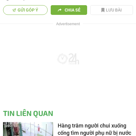
GỬI GÓP Ý
CHIA SẺ
LƯU BÀI
TIN LIÊN QUAN
Hàng trăm người chui xuống
cống tìm người phụ nữ bị nước