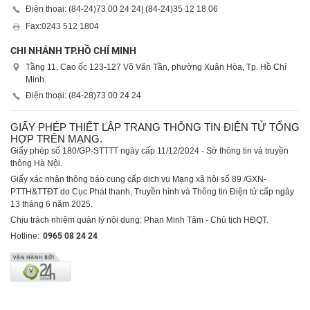
Điện thoại: (84-24)
73 00 24 24
| (84-24)
35 12 18 06
Fax:
0243 512 1804
CHI NHÁNH TP.HỒ CHÍ MINH
Tầng 11, Cao ốc 123-127 Võ Văn Tần, phường Xuân Hòa, Tp. Hồ Chí
Minh.
Điện thoại: (84-28)
73 00 24 24
GIẤY PHÉP THIẾT LẬP TRANG THÔNG TIN ĐIỆN TỬ TỔNG
HỢP TRÊN MẠNG.
Giấy phép số 180/GP-STTTT ngày cấp 11/12/2024 - Sở thông tin và truyền
thông Hà Nội.
Giấy xác nhận thông báo cung cấp dịch vụ Mạng xã hội số 89 /GXN-
PTTH&TTĐT do Cục Phát thanh, Truyền hình và Thông tin Điện tử cấp ngày
13 tháng 6 năm 2025.
Chịu trách nhiệm quản lý nội dung: Phan Minh Tâm - Chủ tịch HĐQT.
Hotline:
0965 08 24 24