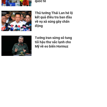
quốc tế
Thủ tướng Thái Lan hé lộ
kết quả điều tra ban đầu
về vụ xả súng gây chấn
động
Tướng Iran sừng sỏ tung
tối hậu thư sắc lạnh cho
Mỹ về eo biển Hormuz