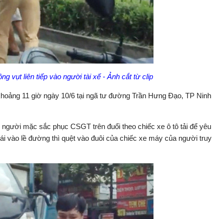
g vụt liên tiếp vào người tài xế - Ảnh cắt từ clip
 khoảng 11 giờ ngày 10/6 tại ngã tư đường Trần Hưng Đạo, TP Ninh
n, người mặc sắc phục CSGT trên đuổi theo chiếc xe ô tô tải để yêu
h lái vào lề đường thì quệt vào đuôi của chiếc xe máy của người truy