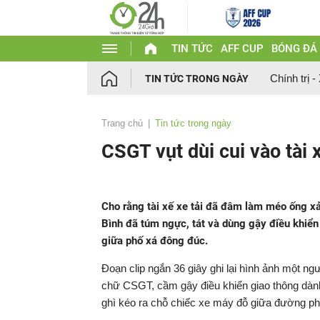
TIN TỨC
AFF CUP
BÓNG ĐÁ
Chính trị -
TIN TỨC TRONG NGÀY
Trang chủ
Tin tức trong ngày
CSGT vụt dùi cui vào tài 
Cho rằng tài xế xe tải đã đâm làm méo ống x
Bình đã túm ngực, tát và dùng gậy điều khiển 
giữa phố xá đông đúc.
Đoạn clip ngắn 36 giây ghi lại hình ảnh một 
chữ CSGT, cầm gậy điều khiển giao thông dà
ghì kéo ra chỗ chiếc xe máy đỗ giữa đường ph