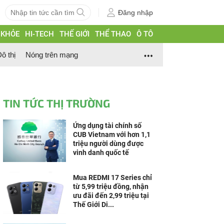
Đăng nhập
 KHỎE
HI-TECH
THẾ GIỚI
THỂ THAO
Ô TÔ
ô thị
Nóng trên mạng
TIN TỨC THỊ TRƯỜNG
Ứng dụng tài chính số
CUB Vietnam với hơn 1,1
triệu người dùng được
vinh danh quốc tế
Mua REDMI 17 Series chỉ
từ 5,99 triệu đồng, nhận
ưu đãi đến 2,99 triệu tại
Thế Giới Di...