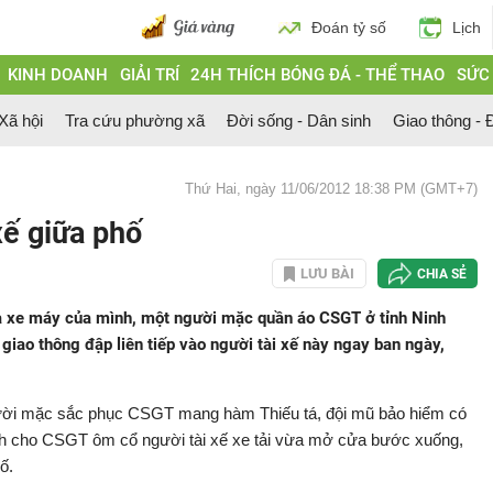
Đoán tỷ số
Lịch
KINH DOANH
GIẢI TRÍ
24H THÍCH BÓNG ĐÁ - THỂ THAO
SỨC
 Xã hội
Tra cứu phường xã
Đời sống - Dân sinh
Giao thông - Đ
Thứ Hai, ngày 11/06/2012 18:38 PM (GMT+7)
xế giữa phố
LƯU BÀI
CHIA SẺ
ả xe máy của mình, một người mặc quần áo CSGT ở tỉnh Ninh
giao thông đập liên tiếp vào người tài xế này ngay ban ngày,
người mặc sắc phục CSGT mang hàm Thiếu tá, đội mũ bảo hiểm có
nh cho CSGT ôm cổ người tài xế xe tải vừa mở cửa bước xuống,
ố.