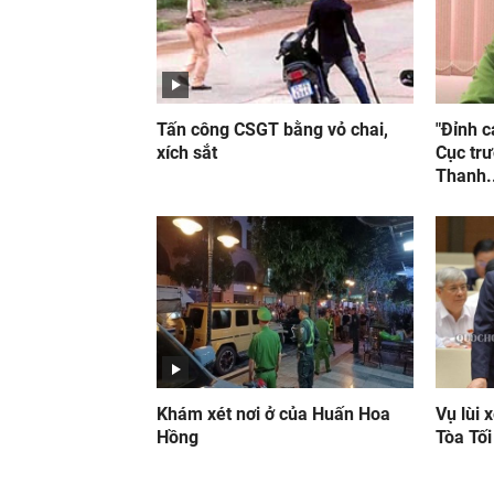
Tấn công CSGT bằng vỏ chai,
"Đỉnh c
xích sắt
Cục tr
Thanh.
Khám xét nơi ở của Huấn Hoa
Vụ lùi 
Hồng
Tòa Tối