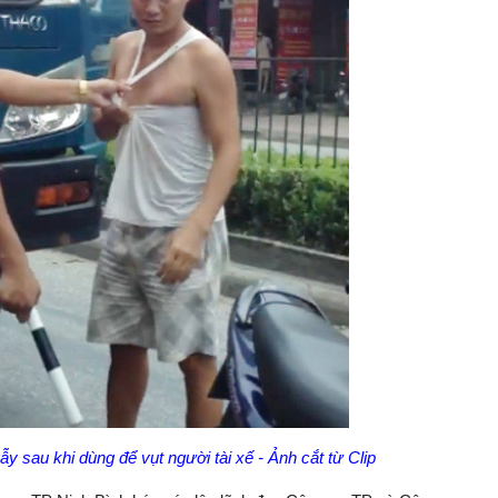
y sau khi dùng để vụt người tài xế - Ảnh cắt từ Clip