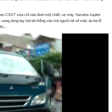
uan CSGT vừa chỉ vào đuôi một chiếc xe máy Yamaha Jupiter
 sang dùng tay trái tát thẳng vào má người tài xế mặc áo ba lỗ
 tĩu…