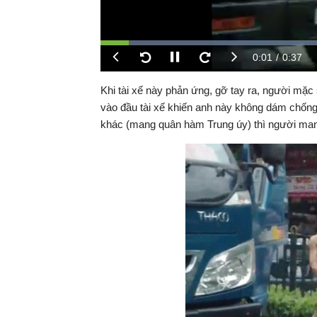
Thời
0:03
/
Durati
0:37
Tạm
Previous
Next
dừng
Backward
Forward
gian
Khi tài xế này phản ứng, gỡ tay ra, người mặc 
vào đầu tài xế khiến anh này không dám chố
hiện
khác (mang quân hàm Trung úy) thì người ma
tại