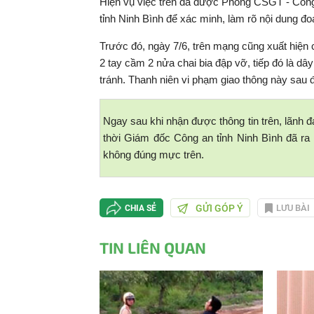
Hiện vụ việc trên đã được Phòng CSGT - Công
tỉnh Ninh Bình để xác minh, làm rõ nội dung đoạ
Trước đó, ngày 7/6, trên mạng cũng xuất hiện c
2 tay cầm 2 nửa chai bia đập vỡ, tiếp đó là d
tránh. Thanh niên vi phạm giao thông này sau 
Ngay sau khi nhận được thông tin trên, lãnh 
thời Giám đốc Công an tỉnh Ninh Bình đã ra
không đúng mực trên.
GỬI GÓP Ý
LƯU BÀI
CHIA SẺ
TIN LIÊN QUAN