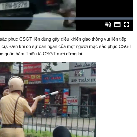
Đã
tải
:
on
Bật
Toàn
100.00%
Backward
âm
màn
thanh
hình
sắc phục CSGT liền dùng gậy điều khiển giao thông vụt liên tiếp
ng cự. Đến khi có sự can ngăn của một người mặc sắc phục CSGT
ng quân hàm Thiếu tá CSGT mới dừng lại.