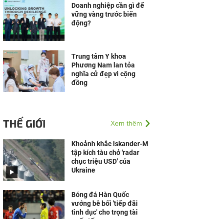
Doanh nghiệp cần gì để
vững vàng trước biến
động?
Trung tâm Y khoa
Phương Nam lan tỏa
nghĩa cử đẹp vì cộng
đồng
THẾ GIỚI
Xem thêm
Khoảnh khắc Iskander-M
tập kích tàu chở 'radar
chục triệu USD' của
Ukraine
Bóng đá Hàn Quốc
vướng bê bối 'tiếp đãi
tình dục' cho trọng tài