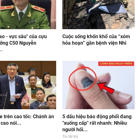
ao - vực sâu" của cựu
Cuộc sống khốn khổ của “xóm
ưởng C50 Nguyễn
hỏa hoạn” gần bệnh viện Nhi
..
xe trên cao tốc: Chánh án
5 dấu hiệu báo động phổi đang
 cao nói...
"xuống cấp" rất nhanh: Nhiều
người hối...
Tin tài trợ