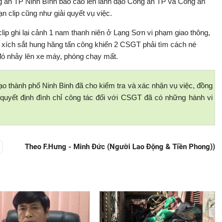
 an TP Ninh Bình báo cáo lên lãnh đạo Công an TP và Công an
n clip cũng như giải quyết vụ việc.
lip ghi lại cảnh 1 nam thanh niên ở Lạng Sơn vi phạm giao thông,
ây xích sắt hung hăng tấn công khiến 2 CSGT phải tìm cách né
đó nhảy lên xe máy, phóng chạy mất.
đạo thành phố Ninh Binh đã cho kiểm tra và xác nhận vụ việc, đồng
 quyết định đình chỉ công tác đối với CSGT đã có những hành vi
Theo F.Hưng - Minh Đức (Người Lao Động & Tiền Phong))