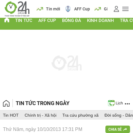
 vàng
Lịch
Tin mới
AFF Cup
Giá vàng
TIN TỨC
AFF CUP
BÓNG ĐÁ
KINH DOANH
TRA 
TIN TỨC TRONG NGÀY
Tin HOT
Chính trị - Xã hội
Tra cứu phường xã
Đời sống - Dân
Thứ Năm, ngày 10/10/2013 17:31 PM
CHIA SẺ