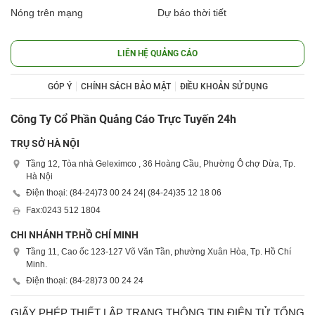
Nóng trên mạng
Dự báo thời tiết
LIÊN HỆ QUẢNG CÁO
GÓP Ý
CHÍNH SÁCH BẢO MẬT
ĐIỀU KHOẢN SỬ DỤNG
Công Ty Cổ Phần Quảng Cáo Trực Tuyến 24h
TRỤ SỞ HÀ NỘI
Tầng 12, Tòa nhà Geleximco , 36 Hoàng Cầu, Phường Ô chợ Dừa, Tp.
Hà Nội
Điện thoại: (84-24)
73 00 24 24
| (84-24)
35 12 18 06
Fax:
0243 512 1804
CHI NHÁNH TP.HỒ CHÍ MINH
Tầng 11, Cao ốc 123-127 Võ Văn Tần, phường Xuân Hòa, Tp. Hồ Chí
Minh.
Điện thoại: (84-28)
73 00 24 24
GIẤY PHÉP THIẾT LẬP TRANG THÔNG TIN ĐIỆN TỬ TỔNG