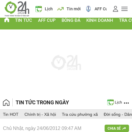
Giá vàng
Lịch
Tin mới
AFF Cup
Giá
TIN TỨC
AFF CUP
BÓNG ĐÁ
KINH DOANH
TRA 
TIN TỨC TRONG NGÀY
Tin HOT
Chính trị - Xã hội
Tra cứu phường xã
Đời sống - Dân
Chủ Nhật, ngày 24/06/2012 09:47 AM
CHIA SẺ