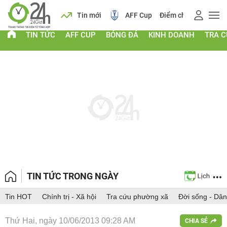
 vàng
Lịch
Tin mới
AFF Cup
Điểm chuẩn 2026
TIN TỨC
AFF CUP
BÓNG ĐÁ
KINH DOANH
TRA 
TIN TỨC TRONG NGÀY
Tin HOT
Chính trị - Xã hội
Tra cứu phường xã
Đời sống - Dân
Thứ Hai, ngày 10/06/2013 09:28 AM
CHIA SẺ