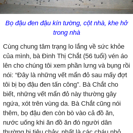
Bọ đậu đen đậu kín tường, cột nhà, khe hở
trong nhà
Cùng chung tâm trạng lo lắng về sức khỏe
của mình, bà Đinh Thị Chắt (56 tuổi) vén áo
lên cho chúng tôi xem phần lưng và bụng rồi
nói: “Đây là những vết mẩn đỏ sau mấy đợt
tôi bị bọ đậu đen tấn công”. Bà Chắt cho
biết, những vết mẩn đỏ này thường gây
ngứa, xót trên vùng da. Bà Chắt cũng nói
thêm, bọ đậu đen còn bò vào cả đồ ăn,
nước uống khi ăn đồ ăn đó người dân
thường bị tiêu chảy, nhất là các cháu nhỏ,