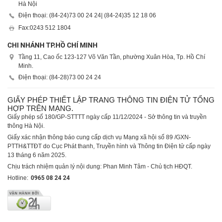
Hà Nội
Điện thoại: (84-24)
73 00 24 24
| (84-24)
35 12 18 06
Fax:
0243 512 1804
CHI NHÁNH TP.HỒ CHÍ MINH
Tầng 11, Cao ốc 123-127 Võ Văn Tần, phường Xuân Hòa, Tp. Hồ Chí
Minh.
Điện thoại: (84-28)
73 00 24 24
GIẤY PHÉP THIẾT LẬP TRANG THÔNG TIN ĐIỆN TỬ TỔNG
HỢP TRÊN MẠNG.
Giấy phép số 180/GP-STTTT ngày cấp 11/12/2024 - Sở thông tin và truyền
thông Hà Nội.
Giấy xác nhận thông báo cung cấp dịch vụ Mạng xã hội số 89 /GXN-
PTTH&TTĐT do Cục Phát thanh, Truyền hình và Thông tin Điện tử cấp ngày
13 tháng 6 năm 2025.
Chịu trách nhiệm quản lý nội dung: Phan Minh Tâm - Chủ tịch HĐQT.
Hotline:
0965 08 24 24