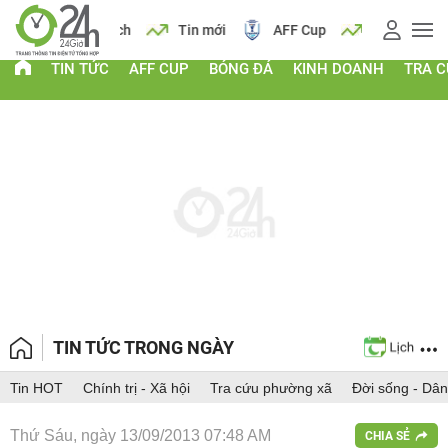
 vàng
Lịch
Tin mới
AFF Cup
Giá vàng
TIN TỨC
AFF CUP
BÓNG ĐÁ
KINH DOANH
TRA 
TIN TỨC TRONG NGÀY
Tin HOT
Chính trị - Xã hội
Tra cứu phường xã
Đời sống - Dân
Thứ Sáu, ngày 13/09/2013 07:48 AM
CHIA SẺ