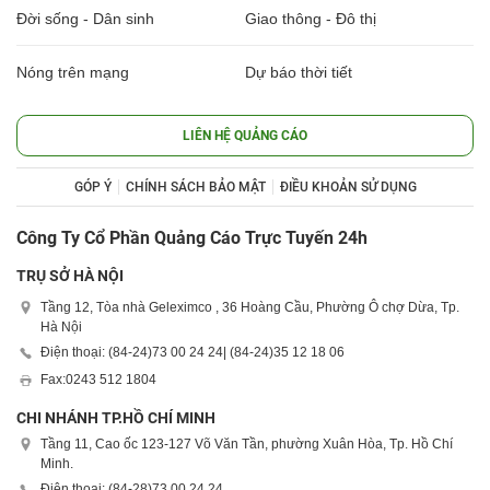
Đời sống - Dân sinh
Giao thông - Đô thị
Nóng trên mạng
Dự báo thời tiết
LIÊN HỆ QUẢNG CÁO
GÓP Ý
CHÍNH SÁCH BẢO MẬT
ĐIỀU KHOẢN SỬ DỤNG
Công Ty Cổ Phần Quảng Cáo Trực Tuyến 24h
TRỤ SỞ HÀ NỘI
Tầng 12, Tòa nhà Geleximco , 36 Hoàng Cầu, Phường Ô chợ Dừa, Tp.
Hà Nội
Điện thoại: (84-24)
73 00 24 24
| (84-24)
35 12 18 06
Fax:
0243 512 1804
CHI NHÁNH TP.HỒ CHÍ MINH
Tầng 11, Cao ốc 123-127 Võ Văn Tần, phường Xuân Hòa, Tp. Hồ Chí
Minh.
Điện thoại: (84-28)
73 00 24 24