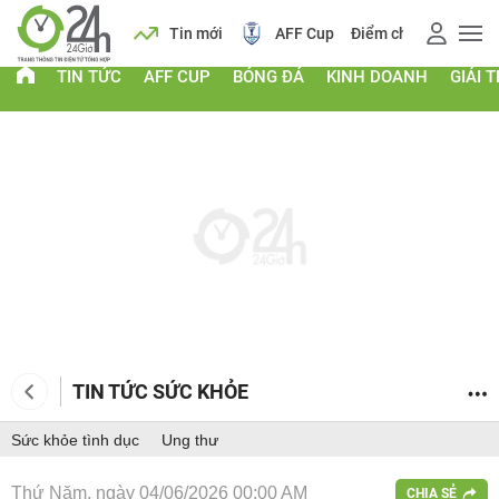
 vàng
Lịch
Tin mới
AFF Cup
Điểm chuẩn 2026
TIN TỨC
AFF CUP
BÓNG ĐÁ
KINH DOANH
GIẢI T
TIN TỨC SỨC KHỎE
Sức khỏe tình dục
Ung thư
Thứ Năm, ngày 04/06/2026 00:00 AM
CHIA SẺ