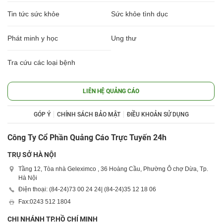
Tin tức sức khỏe
Sức khỏe tình dục
Phát minh y học
Ung thư
Tra cứu các loại bệnh
LIÊN HỆ QUẢNG CÁO
GÓP Ý
CHÍNH SÁCH BẢO MẬT
ĐIỀU KHOẢN SỬ DỤNG
Công Ty Cổ Phần Quảng Cáo Trực Tuyến 24h
TRỤ SỞ HÀ NỘI
Tầng 12, Tòa nhà Geleximco , 36 Hoàng Cầu, Phường Ô chợ Dừa, Tp.
Hà Nội
Điện thoại: (84-24)
73 00 24 24
| (84-24)
35 12 18 06
Fax:
0243 512 1804
CHI NHÁNH TP.HỒ CHÍ MINH