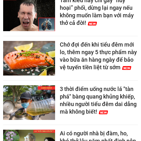
Tắm kiểu này chỉ gây “hủy
hoại” phổi, dừng lại ngay nếu
không muốn làm bạn với máy
thở cả đời!
Chớ đợi đến khi tiểu đêm mới
lo, thêm ngay 5 thực phẩm này
vào bữa ăn hàng ngày để bảo
vệ tuyến tiền liệt từ sớm
3 thời điểm uống nước lá "tàn
phá" bàng quang khủng khiếp,
nhiều người tiểu đêm dai dẳng
mà không biết!
Ai có người nhà bị đàm, ho,
khó thở lâu năm nhất định nên