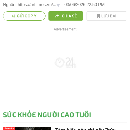
Nguồn: https://arttimes.vn/...
-
03/06/2026 22:50 PM
GỬI GÓP Ý
CHIA SẺ
LƯU BÀI
SỨC KHỎE NGƯỜI CAO TUỔI