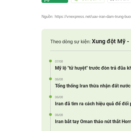
Nguồn: https://vnexpress.net/uav-iran-dam-trung-buong
Xung đột Mỹ - 
Theo dòng sự kiện:
07/08
Mỹ lộ "tử huyệt" trước đòn trả đũa k
06/08
Tổng thống Iran thừa nhận đất nước 
06/08
Iran đã tìm ra cách hiệu quả để đối
06/08
Iran bắt tay Oman tháo nút thắt Ho