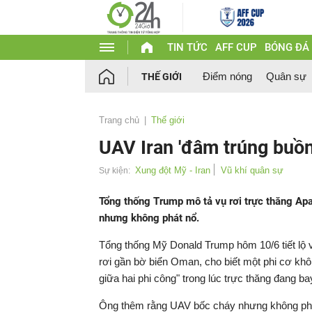
TIN TỨC
AFF CUP
BÓNG ĐÁ
Điểm nóng
Quân sự
THẾ GIỚI
Trang chủ
Thế giới
UAV Iran 'đâm trúng buồng
Xung đột Mỹ - Iran
Vũ khí quân sự
Sự kiện:
Tổng thống Trump mô tả vụ rơi trực thăng Apac
nhưng không phát nổ.
Tổng thống Mỹ Donald Trump hôm 10/6 tiết lộ 
rơi gần bờ biển Oman, cho biết một phi cơ khôn
giữa hai phi công" trong lúc trực thăng đang ba
Ông thêm rằng UAV bốc cháy nhưng không phát