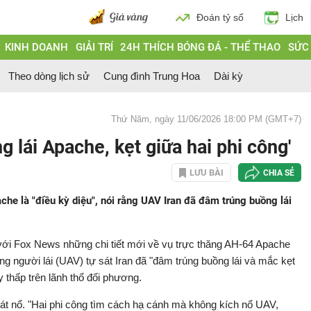
Đoán tỷ số
Lịch
KINH DOANH
GIẢI TRÍ
24H THÍCH BÓNG ĐÁ - THỂ THAO
SỨC
Theo dòng lịch sử
Cung đình Trung Hoa
Dài kỳ
Thứ Năm, ngày 11/06/2026 18:00 PM (GMT+7)
 lái Apache, kẹt giữa hai phi công'
LƯU BÀI
CHIA SẺ
he là "điều kỳ diệu", nói rằng UAV Iran đã đâm trúng buồng lái
với Fox News những chi tiết mới về vụ trực thăng AH-64 Apache
g người lái (UAV) tự sát Iran đã "đâm trúng buồng lái và mắc kẹt
y thấp trên lãnh thổ đối phương.
 nổ. "Hai phi công tìm cách hạ cánh mà không kích nổ UAV,