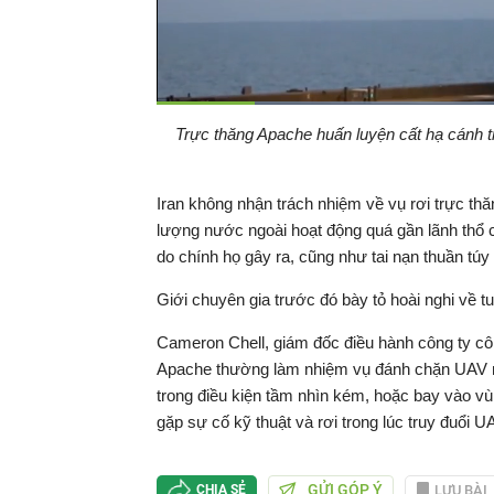
Đã
tải
:
Thời
0:08
/
Duration
0:56
Trực thăng Apache huấn luyện cất hạ cánh t
Tạm
77
dừng
Backward
Forward
gian
Iran không nhận trách nhiệm về vụ rơi trực th
hiện
lượng nước ngoài hoạt động quá gần lãnh thổ ch
do chính họ gây ra, cũng như tai nạn thuần túy
tại
Giới chuyên gia trước đó bày tỏ hoài nghi về t
Cameron Chell, giám đốc điều hành công ty côn
Apache thường làm nhiệm vụ đánh chặn UAV nê
trong điều kiện tầm nhìn kém, hoặc bay vào vù
gặp sự cố kỹ thuật và rơi trong lúc truy đuổi UA
GỬI GÓP Ý
LƯU BÀI
CHIA SẺ