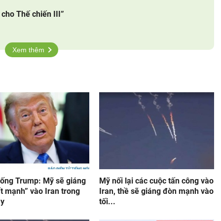
cho Thế chiến III”
Xem thêm
hống Trump: Mỹ sẽ giáng
Mỹ nối lại các cuộc tấn công vào
t mạnh” vào Iran trong
Iran, thề sẽ giáng đòn mạnh vào
ay
tối...