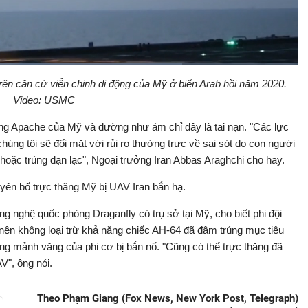
rên căn cứ viễn chinh di động của Mỹ ở biển Arab hồi năm 2020.
Bật
Toàn
.15%
Backward
âm
màn
Video: USMC
thanh
hình
ăng Apache của Mỹ và dường như ám chỉ đây là tai nạn. "Các lực
úng tôi sẽ đối mặt với rủi ro thường trực về sai sót do con người
 hoặc trúng đạn lạc", Ngoại trưởng Iran Abbas Araghchi cho hay.
uyên bố trực thăng Mỹ bị UAV Iran bắn hạ.
g nghệ quốc phòng Draganfly có trụ sở tại Mỹ, cho biết phi đội
n không loại trừ khả năng chiếc AH-64 đã đâm trúng mục tiêu
ng mảnh văng của phi cơ bị bắn nổ. "Cũng có thể trực thăng đã
V", ông nói.
Theo Phạm Giang (Fox News, New York Post, Telegraph)