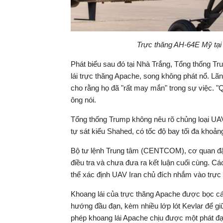
Trực thăng AH-64E Mỹ tại 
Phát biểu sau đó tại Nhà Trắng, Tổng thống Tr
lái trực thăng Apache, song không phát nổ. Lã
cho rằng họ đã "rất may mắn" trong sự việc. "Qu
ông nói.
Tổng thống Trump không nêu rõ chủng loại UAV
tự sát kiểu Shahed, có tốc độ bay tối đa khoản
Bộ tư lệnh Trung tâm (CENTCOM), cơ quan đặc
điều tra và chưa đưa ra kết luận cuối cùng. C
thể xác định UAV Iran chủ đích nhắm vào trực
Khoang lái của trực thăng Apache được bọc c
hướng đầu đạn, kèm nhiều lớp lót Kevlar để gi
phép khoang lái Apache chịu được một phát đ