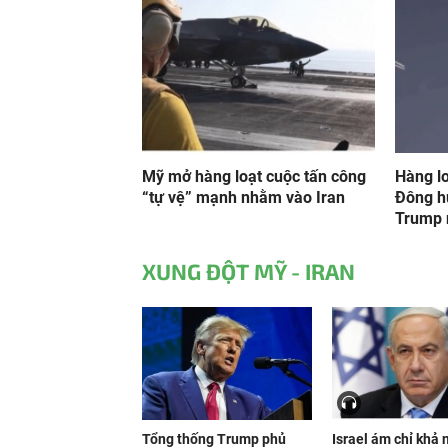
Mỹ mở hàng loạt cuộc tấn công
Hàng l
“tự vệ” mạnh nhằm vào Iran
Đông h
Trump n
XUNG ĐỘT MỸ - IRAN
Tổng thống Trump phủ
Israel ám chỉ khả 