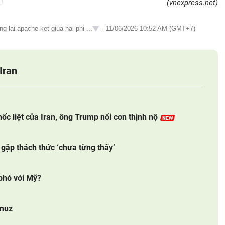
(vnexpress.net)
-lai-apache-ket-giua-hai-phi-...
-
11/06/2026 10:52 AM (GMT+7)
Iran
hốc liệt của Iran, ông Trump nổi cơn thịnh nộ
gặp thách thức ‘chưa từng thấy’
 phó với Mỹ?
rmuz