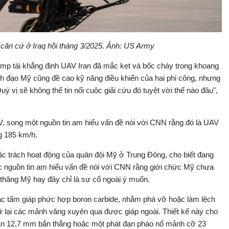
căn cứ ở Iraq hồi tháng 3/2025. Ảnh: US Army
ump tái khẳng định UAV Iran đã mắc kẹt và bốc cháy trong khoang
nh đạo Mỹ cũng đề cao kỹ năng điều khiển của hai phi công, nhưng
ý vị sẽ không thể tin nổi cuộc giải cứu đó tuyệt vời thế nào đâu",
, song một nguồn tin am hiểu vấn đề nói với CNN rằng đó là UAV
g 185 km/h.
 trách hoạt động của quân đội Mỹ ở Trung Đông, cho biết đang
ác nguồn tin am hiểu vấn đề nói với CNN rằng giới chức Mỹ chưa
 thăng Mỹ hay đây chỉ là sự cố ngoài ý muốn.
ác tấm giáp phức hợp boron carbide, nhằm phá vỡ hoặc làm lệch
ữ lại các mảnh văng xuyên qua được giáp ngoài. Thiết kế này cho
ạn 12,7 mm bắn thẳng hoặc một phát đạn pháo nổ mảnh cỡ 23