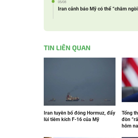
05/08
Iran cảnh báo Mỹ có thể “châm ngòi 
TIN LIÊN QUAN
Iran tuyên bố đóng Hormuz, đẩy
Tổng t
lùi tiêm kích F-16 của Mỹ
đòn “rấ
hôm n