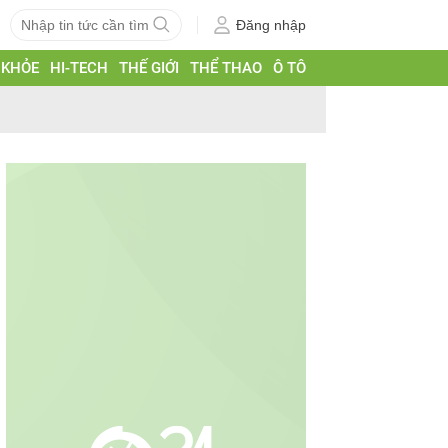
Đăng nhập
 KHỎE
HI-TECH
THẾ GIỚI
THỂ THAO
Ô TÔ