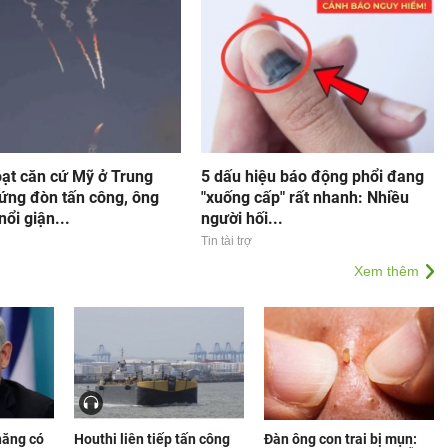
oạt căn cứ Mỹ ở Trung
5 dấu hiệu báo động phổi đang
ứng đòn tấn công, ông
"xuống cấp" rất nhanh: Nhiều
ổi giận...
người hối...
Tin tài trợ
Xem thêm
năng có
Houthi liên tiếp tấn công
Đàn ông con trai bị mụn: