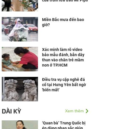
của trùm lừa đảo Mr Pips
Miền Bắc mưa đến bao
giờ?
Xác minh làm rõ video
bảo mẫu đánh, bắn dây
thun vào chân trẻ mầm
non ở TP.HCM
Điều tra vụ cặp nghê đá
cổ tại Hưng Yên bất ngờ
'biến mất'
DÀI KỲ
Xem thêm
‘Quan bà’ Trung Quốc bị
ép dùng nhan sắc giúp