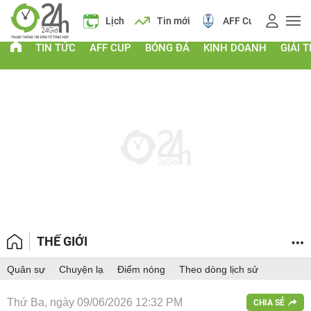
 vàng
Lịch
Tin mới
AFF Cup
Điểm chuẩn 2026
TIN TỨC
AFF CUP
BÓNG ĐÁ
KINH DOANH
GIẢI T
THẾ GIỚI
Quân sự
Chuyện lạ
Điểm nóng
Theo dòng lịch sử
Thứ Ba, ngày 09/06/2026 12:32 PM
CHIA SẺ