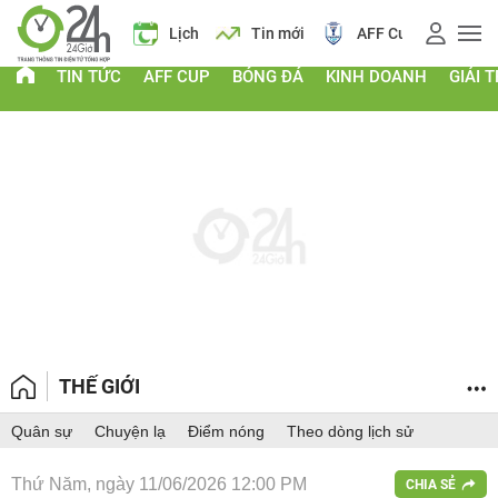
Giá vàng
Lịch
Tin mới
AFF Cup
Giá v
TIN TỨC
AFF CUP
BÓNG ĐÁ
KINH DOANH
GIẢI T
THẾ GIỚI
Quân sự
Chuyện lạ
Điểm nóng
Theo dòng lịch sử
Thứ Năm, ngày 11/06/2026 12:00 PM
CHIA SẺ